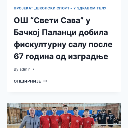
ПРОЈЕКАТ „ШКОЛСКИ СПОРТ – У ЗДРАВОМ ТЕЛУ
ОШ “Свети Сава” у
Бачкој Паланци добила
фискултурну салу после
67 година од изградње
By
admin
ОШ
ОПШИРНИЈЕ
“СВЕТИ
САВА”
У
БАЧКОЈ
ПАЛАНЦИ
ДОБИЛА
ФИСКУЛТУРНУ
САЛУ