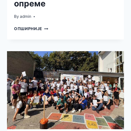
опреме
By
admin
ФСС
ОПШИРНИЈЕ
НАСТАВЉА
СА
ДОНАЦИЈОМ
СПОРТСКЕ
ОПРЕМЕ