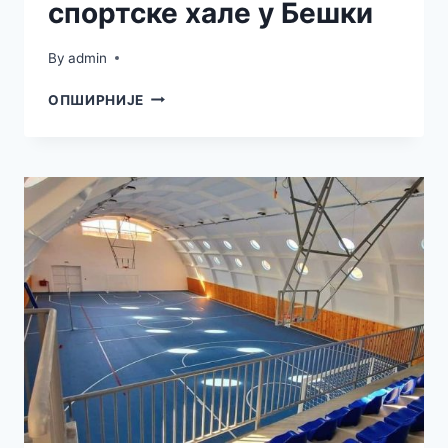
спортске хале у Бешки
By
admin
ПОЧЕЛА
ОПШИРНИЈЕ
ИЗГРАДЊА
ДРУГЕ
ФАЗЕ
ИЗГРАДЊЕ
СПОРТСКЕ
ХАЛЕ
У
БЕШКИ