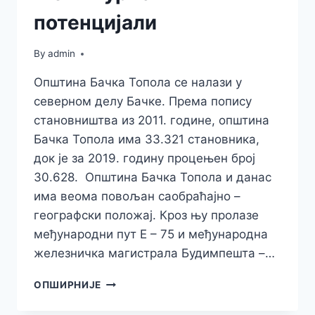
потенцијали
By
admin
Општина Бачка Топола се налази у
северном делу Бачке. Према попису
становништва из 2011. године, општина
Бачка Топола има 33.321 становника,
док је за 2019. годину процењен број
30.628. Општина Бачка Топола и данас
има веома повољан саобраћајно –
географски положај. Кроз њу пролазе
међународни пут Е – 75 и међународна
железничка магистрала Будимпешта –…
ОПШТИНА
ОПШИРНИЈЕ
БАЧКА
ТОПОЛА