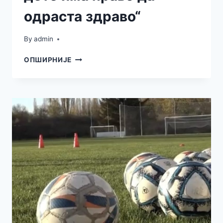
одраста здраво“
By
admin
ПИЛОТ
ОПШИРНИЈЕ
ПРОЈЕКАТ
„СВАКО
ДЕТЕ
ИМА
ПРАВО
ДА
ОДРАСТА
ЗДРАВО“