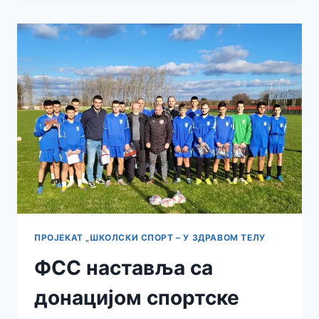
ИНЂИЈСКЕ
КАРАТИСТЕ
ПРОЈЕКАТ „ШКОЛСКИ СПОРТ – У ЗДРАВОМ ТЕЛУ
ФСС наставља са
донацијом спортске