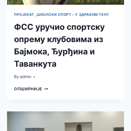
ПРОЈЕКАТ „ШКОЛСКИ СПОРТ – У ЗДРАВОМ ТЕЛУ
ФСС уручио спортску
опрему клубовима из
Бајмока, Ђурђина и
Таванкута
By
admin
ФСС
ОПШИРНИЈЕ
УРУЧИО
СПОРТСКУ
ОПРЕМУ
КЛУБОВИМА
ИЗ
БАЈМОКА,
ЂУРЂИНА