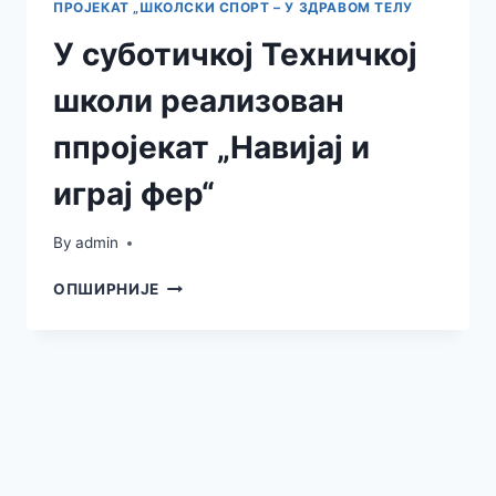
ПРОЈЕКАТ „ШКОЛСКИ СПОРТ – У ЗДРАВОМ ТЕЛУ
У суботичкој Техничкој
школи реализован
ппројекат „Навијај и
играј фер“
By
admin
У
ОПШИРНИЈЕ
СУБОТИЧКОЈ
ТЕХНИЧКОЈ
ШКОЛИ
РЕАЛИЗОВАН
ППРОЈЕКАТ
„НАВИЈАЈ
И
ИГРАЈ
ФЕР“