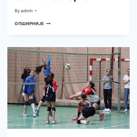
By
admin
ЗАЈЕДНИЧКИМ
ОПШИРНИЈЕ
СНАГАМА
ДО
ЈОШ
БОЉИХ
УСЛОВА
ЗА
БАВЉЕЊЕ
СПОРТОМ