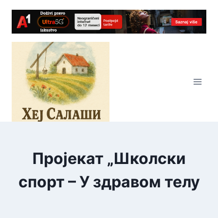
Skip
to
content
Пројекат „Школски
спорт – У здравом телу