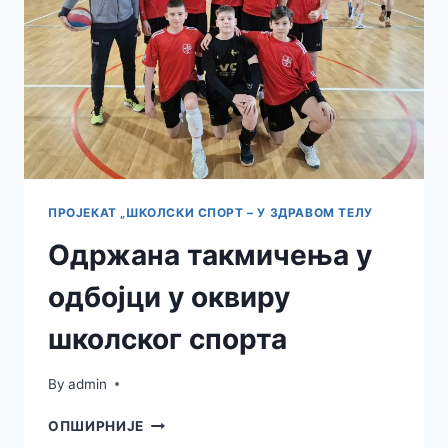
ПОСЛЕ
67
ГОДИНА
ОД
ИЗГРАДЊЕ
ПРОЈЕКАТ „ШКОЛСКИ СПОРТ – У ЗДРАВОМ ТЕЛУ
Одржана такмичења у
одбојци у оквиру
школског спорта
By
admin
ОДРЖАНА
ОПШИРНИЈЕ
ТАКМИЧЕЊА