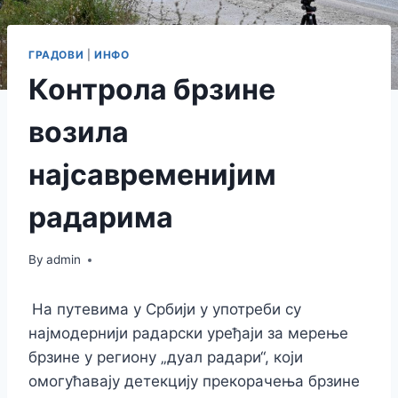
ГРАДОВИ
|
ИНФО
Контрола брзине
возила
најсавременијим
радарима
By
admin
На путевима у Србији у употреби су
најмодернији радарски уређаји за мерење
брзине у региону „дуал радари“, који
омогућавају детекцију прекорачења брзине