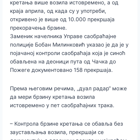
кретања више возила истовремено, а од
краја априла, од када су у употреби,
откривено је више од 10.000 прекршаја
прекорачења брзине.
Заменик начелника Управе саобраћајне
полиције Бобан Милинковић указао је да је у
појачаној контроли саобраћаја која је синоћ
обављена на деоници пута од Чачка до
Пожеге документовано 158 прекршаја.
Према његовим речима, „дуал радар“ може
да мери брзину кретања возила
истовремено у пет саобраћајних трака.
– Контрола брзине кретања се обавља без
заустављања возила, прекршаји се