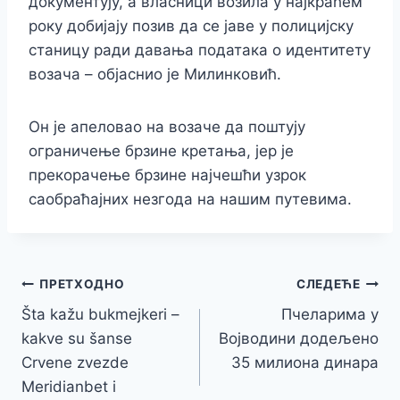
документују, а власници возила у најкраћем
року добијају позив да се јаве у полицијску
станицу ради давања података о идентитету
возача – објаснио је Милинковић.
Он је апеловао на возаче да поштују
ограничење брзине кретања, јер је
прекорачење брзине најчешћи узрок
саобраћајних незгода на нашим путевима.
Кретање
ПРЕТХОДНО
СЛЕДЕЋЕ
Šta kažu bukmejkeri –
Пчеларима у
чланка
kakve su šanse
Војводини додељено
Crvene zvezde
35 милиона динара
Meridianbet i