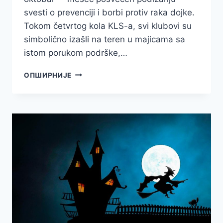
svesti o prevenciji i borbi protiv raka dojke.
Tokom četvrtog kola KLS-a, svi klubovi su
simbolično izašli na teren u majicama sa
istom porukom podrške,…
KADA
ОПШИРНИЈЕ
ROZE
POSTANE
BOJA
SNAGE:
MERIDIAN
I
KLS
U
ZNAK
PODRŠKE
ŽENAMA
ŠIROM
SRBIJE