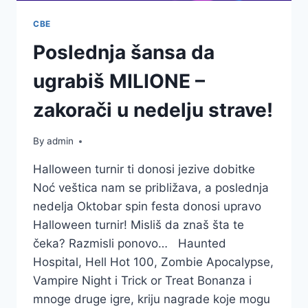
СВЕ
Poslednja šansa da
ugrabiš MILIONE –
zakorači u nedelju strave!
By
admin
Halloween turnir ti donosi jezive dobitke
Noć veštica nam se približava, a poslednja
nedelja Oktobar spin festa donosi upravo
Halloween turnir! Misliš da znaš šta te
čeka? Razmisli ponovo… Haunted
Hospital, Hell Hot 100, Zombie Apocalypse,
Vampire Night i Trick or Treat Bonanza i
mnoge druge igre, kriju nagrade koje mogu