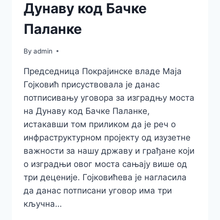
Дунаву код Бачке
Паланке
By
admin
Председница Покрајинске владе Маја
Гојковић присуствовала је данас
потписивању уговора за изградњу моста
на Дунаву код Бачке Паланке,
истакавши том приликом да је реч о
инфраструктурном пројекту од изузетне
важности за нашу државу и грађане који
о изградњи овог моста сањају више од
три деценије. Гојковићева је нагласила
да данас потписани уговор има три
кључна…