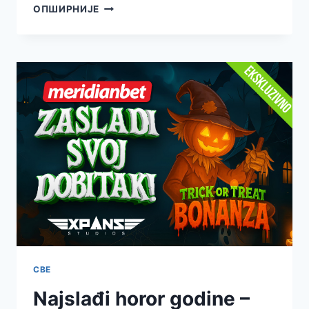
OTVORI
ОПШИРНИЈЕ
KAPIJE
JEZIVIH
DOBITAKA
–
GATES
OF
HALLOWEEN
JE
STIGAO!
СВЕ
Najslađi horor godine –