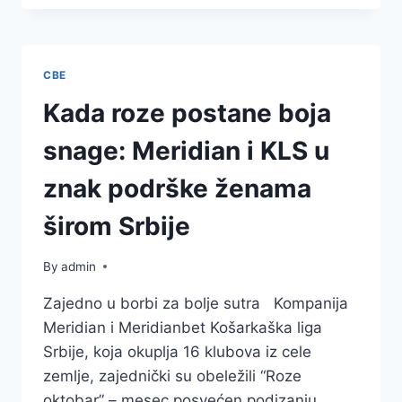
DOBITAKA
UZ
NAJPOPULARNIJE
CRASH
СВЕ
IGRE
U
Kada roze postane boja
MERIDIANU!
snage: Meridian i KLS u
znak podrške ženama
širom Srbije
By
admin
Zajedno u borbi za bolje sutra Kompanija
Meridian i Meridianbet Košarkaška liga
Srbije, koja okuplja 16 klubova iz cele
zemlje, zajednički su obeležili “Roze
oktobar” – mesec posvećen podizanju