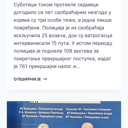
Суботици током протекле седмице
догодило се пет саобраћајних незгода у
којима су три особе теже, а једна лакше
повређене. Полиција је из саобраћаја
искључила 25 возача, док су ватрогасци
интервенисали 15 пута. У истом периоду
полиција је поднела 108 захтева за
покретање прекршајног поступка, издат
је 761 прекршајни налог и…
ПЕТ
ОПШИРНИЈЕ
САОБРАЋАЈНИХ
НЕЗГОДА