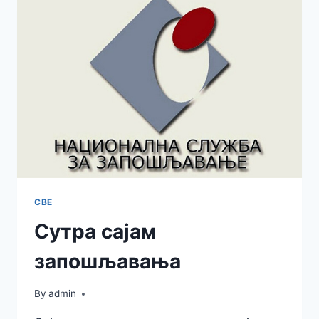
СА
НАЦИОНАЛНОМ
СЛУЖБОМ
ЗА
ЗАПОШЉАВАЊЕ
СВЕ
Сутра сајам
запошљавања
By
admin