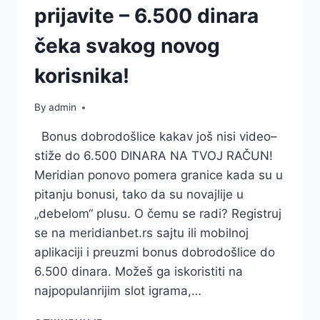
prijavite – 6.500 dinara
čeka svakog novog
korisnika!
By
admin
Bonus dobrodošlice kakav još nisi video–
stiže do 6.500 DINARA NA TVOJ RAČUN!
Meridian ponovo pomera granice kada su u
pitanju bonusi, tako da su novajlije u
„debelom“ plusu. O čemu se radi? Registruj
se na meridianbet.rs sajtu ili mobilnoj
aplikaciji i preuzmi bonus dobrodošlice do
6.500 dinara. Možeš ga iskoristiti na
najpopulanrijim slot igrama,…
JOŠ