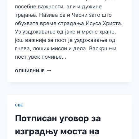
посебне важности, али и дужине
трајања. Назива се и Часни зато што
обухвата време страдања Исуса Христа.
Уз уздржавање од јаке и мрсне хране,
још важније за пост је уздржавање од
гнева, лоших мисли и дела. Васкршњи
пост увек почиње…
ПОЧИЊЕ
ОПШИРНИЈЕ
ВАСКРШЊИ
ПОСТ
СВЕ
Потписан уговор за
изградњу моста на