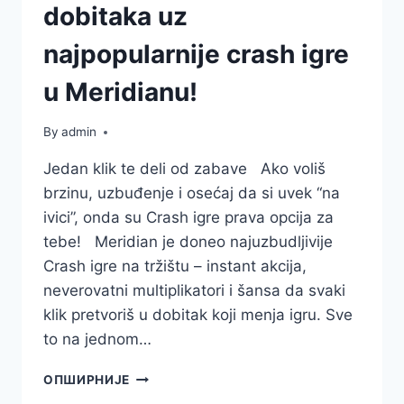
dobitaka uz
najpopularnije crash igre
u Meridianu!
By
admin
Jedan klik te deli od zabave Ako voliš
brzinu, uzbuđenje i osećaj da si uvek “na
ivici”, onda su Crash igre prava opcija za
tebe! Meridian je doneo najuzbudljivije
Crash igre na tržištu – instant akcija,
neverovatni multiplikatori i šansa da svaki
klik pretvoriš u dobitak koji menja igru. Sve
to na jednom…
DOŽIVI
ОПШИРНИЈЕ
EKSPLOZIJU