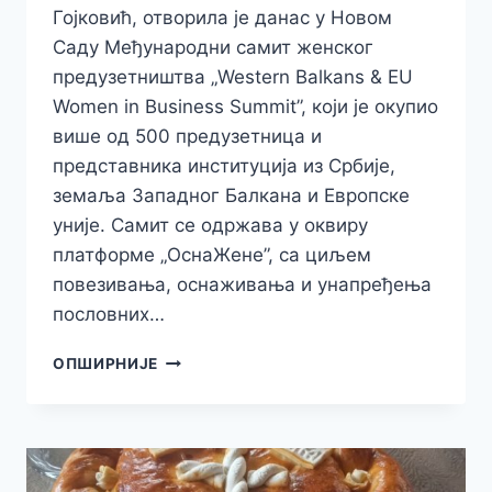
Гојковић, отворила је данас у Новом
Саду Међународни самит женског
предузетништва „Western Balkans & EU
Women in Business Summit”, који је окупио
више од 500 предузетница и
представника институција из Србије,
земаља Западног Балкана и Европске
уније. Самит се одржава у оквиру
платформе „ОснаЖене”, са циљем
повезивања, оснаживања и унапређења
пословних…
МАЈА
ОПШИРНИЈЕ
ГОЈКОВИЋ
ОТВОРИЛА
МЕЂУНАРОДНИ
САМИТ
ЖЕНСКОГ