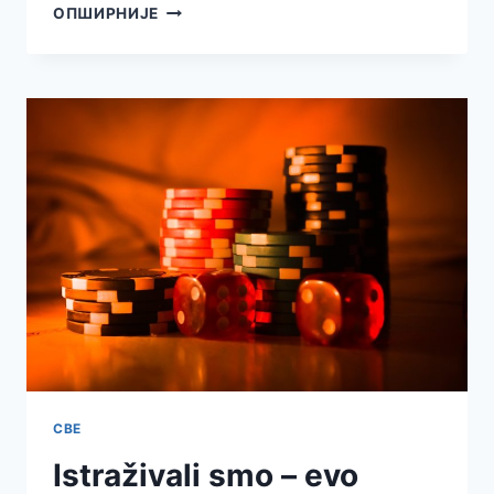
ПОТПИСАН
ОПШИРНИЈЕ
УГОВОР
ЗА
ИЗГРАДЊУ
МОСТА
НА
ДУНАВУ
КОД
БАЧКЕ
ПАЛАНКЕ
СВЕ
Istraživali smo – evo