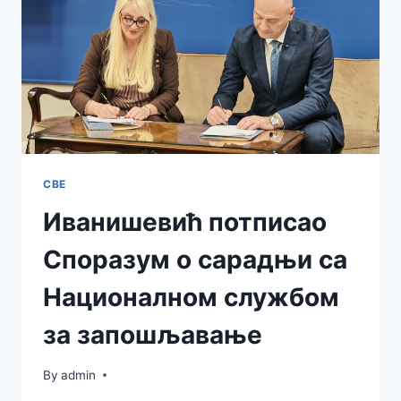
СВЕ
Иванишевић потписао
Споразум о сарадњи са
Националном службом
за запошљавање
By
admin