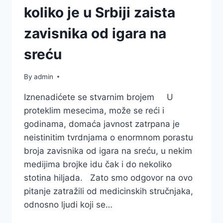
koliko je u Srbiji zaista
zavisnika od igara na
sreću
By
admin
Iznenadićete se stvarnim brojem U
proteklim mesecima, može se reći i
godinama, domaća javnost zatrpana je
neistinitim tvrdnjama o enormnom porastu
broja zavisnika od igara na sreću, u nekim
medijima brojke idu čak i do nekoliko
stotina hiljada. Zato smo odgovor na ovo
pitanje zatražili od medicinskih stručnjaka,
odnosno ljudi koji se…