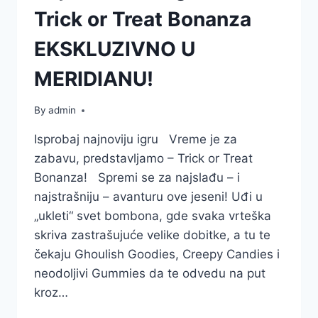
Trick or Treat Bonanza
EKSKLUZIVNO U
MERIDIANU!
By
admin
Isprobaj najnoviju igru Vreme je za
zabavu, predstavljamo – Trick or Treat
Bonanza! Spremi se za najslađu – i
najstrašniju – avanturu ove jeseni! Uđi u
„ukleti“ svet bombona, gde svaka vrteška
skriva zastrašujuće velike dobitke, a tu te
čekaju Ghoulish Goodies, Creepy Candies i
neodoljivi Gummies da te odvedu na put
kroz…