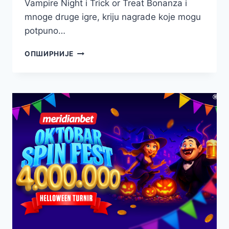
Vampire Night i Trick or Treat Bonanza i
mnoge druge igre, kriju nagrade koje mogu
potpuno…
ZAKORAČI
ОПШИРНИЈЕ
U
KUĆU
STRAVE
–
OVDE
TE
ČEKA
LUDA
ZABAVA
I
ČETIRI
MILIONA!