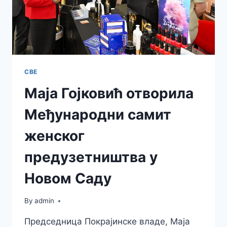
СВЕ
Маја Гојковић отворила
Међународни самит
женског
предузетништва у
Новом Саду
By
admin
Председница Покрајинске владе, Маја