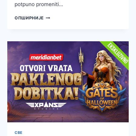
potpuno promeniti…
POSLEDNJA
ОПШИРНИЈЕ
ŠANSA
DA
UGRABIŠ
MILIONE
–
ZAKORAČI
U
NEDELJU
STRAVE!
СВЕ