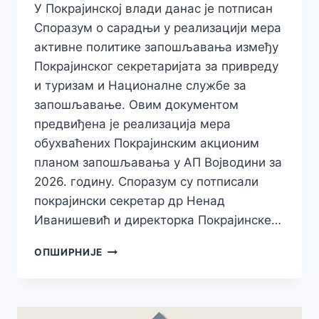
У Покрајинској влади данас је потписан
Споразум о сарадњи у реализацији мера
активне политике запошљавања између
Покрајинског секретаријата за привреду
и туризам и Националне службе за
запошљавање. Овим документом
предвиђена је реализација мера
обухваћених Покрајинским акционим
планом запошљавања у АП Војводини за
2026. годину. Споразум су потписали
покрајински секретар др Ненад
Иванишевић и директорка Покрајинске…
ИВАНИШЕВИЋ
ОПШИРНИЈЕ
ПОТПИСАО
СПОРАЗУМ
О
САРАДЊИ