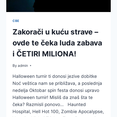
СВЕ
Zakorači u kuću strave –
ovde te čeka luda zabava
i ČETIRI MILIONA!
By
admin
Halloween turnir ti donosi jezive dobitke
Noć veštica nam se približava, a poslednja
nedelja Oktobar spin festa donosi upravo
Halloween turnir! Misliš da znaš šta te
čeka? Razmisli ponovo… Haunted
Hospital, Hell Hot 100, Zombie Apocalypse,