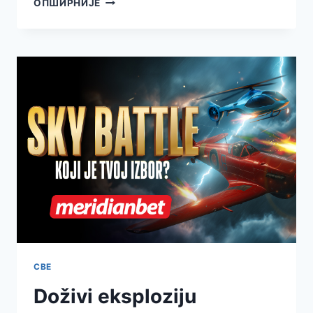
ОПШИРНИЈЕ
JEDAN
RAZLOG
DA
SE
PRIJAVITE
–
6.500
DINARA
ČEKA
SVAKOG
NOVOG
KORISNIKA!
СВЕ
Doživi eksploziju