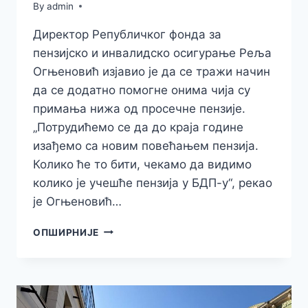
By
admin
Директор Републичког фонда за
пензијско и инвалидско осигурање Реља
Огњеновић изјавио је да се тражи начин
да се додатно помогне онима чија су
примања нижа од просечне пензије.
„Потрудићемо се да до краја године
изађемо са новим повећањем пензија.
Колико ће то бити, чекамо да видимо
колико је учешће пензија у БДП-у“, рекао
је Огњеновић…
НОВО
ОПШИРНИЈЕ
ПОВЕЋАЊЕ
ПЕНЗИЈА
ДО
КРАЈА
ГОДИНЕ