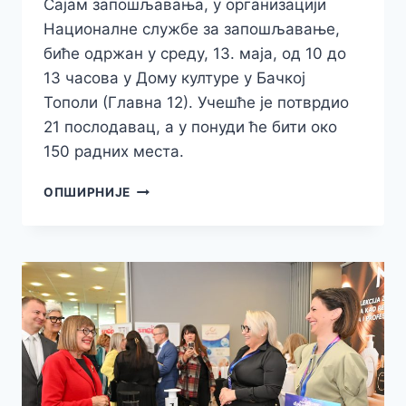
Сајам запошљавања, у организацији
Националне службе за запошљавање,
биће одржан у среду, 13. маја, од 10 до
13 часова у Дому културе у Бачкој
Тополи (Главна 12). Учешће је потврдио
21 послодавац, а у понуди ће бити око
150 радних места.
СУТРА
ОПШИРНИЈЕ
САЈАМ
ЗАПОШЉАВАЊА