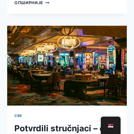
NAJSLAĐI
ОПШИРНИЈЕ
HOROR
GODINE
–
TRICK
OR
TREAT
BONANZA
EKSKLUZIVNO
U
MERIDIANU!
СВЕ
Potvrdili stručnjaci – evo