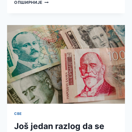
ISTRAŽIVALI
ОПШИРНИЈЕ
SMO
–
EVO
KOLIKO
JE
U
SRBIJI
ZAISTA
ZAVISNIKA
OD
IGARA
NA
SREĆU
СВЕ
Još jedan razlog da se