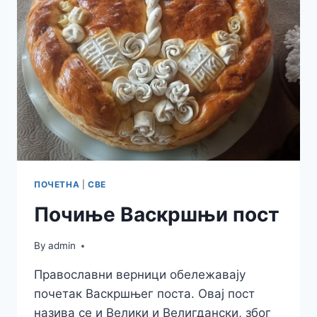
ПРЕДУЗЕТНИШТВА
У
НОВОМ
САДУ
ПОЧЕТНА
|
СВЕ
Почиње Васкршњи пост
By
admin
Православни верници обележавају
почетак Васкршњег поста. Овај пост
назива се и Велики и Велигдански, због