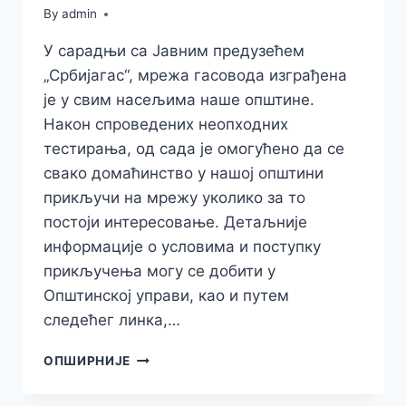
By
admin
У сарадњи са Јавним предузећем
„Србијагас“, мрежа гасовода изграђена
је у свим насељима наше општине.
Након спроведених неопходних
тестирања, од сада је омогућено да се
свако домаћинство у нашој општини
прикључи на мрежу уколико за то
постоји интересовање. Детаљније
информације о условима и поступку
прикључења могу се добити у
Општинској управи, као и путем
следећег линка,…
ПРИКЉУЧЕЊЕ
ОПШИРНИЈЕ
НА
ГАСНУ