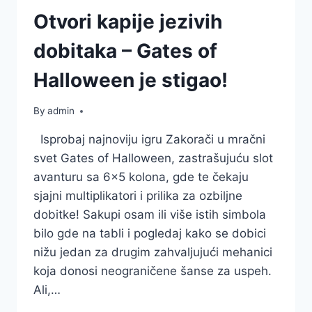
Otvori kapije jezivih
dobitaka – Gates of
Halloween je stigao!
By
admin
Isprobaj najnoviju igru Zakorači u mračni
svet Gates of Halloween, zastrašujuću slot
avanturu sa 6×5 kolona, gde te čekaju
sjajni multiplikatori i prilika za ozbiljne
dobitke! Sakupi osam ili više istih simbola
bilo gde na tabli i pogledaj kako se dobici
nižu jedan za drugim zahvaljujući mehanici
koja donosi neograničene šanse za uspeh.
Ali,…