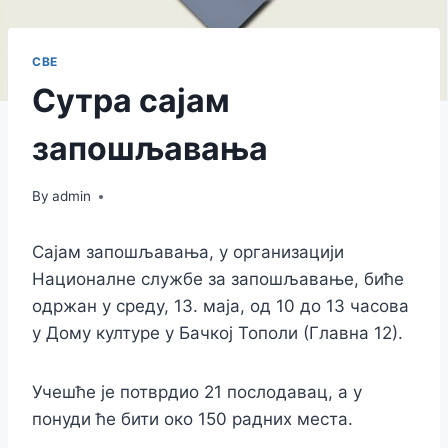
СВЕ
Сутра сајам
запошљавања
By
admin
Сајам запошљавања, у организацији
Националне службе за запошљавање, биће
одржан у среду, 13. маја, од 10 до 13 часова
у Дому културе у Бачкој Тополи (Главна 12).
Учешће је потврдио 21 послодавац, а у
понуди ће бити око 150 радних места.