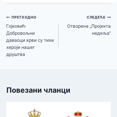
Кретање
ПРЕТХОДНО
СЛЕДЕЋЕ
Гојковић:
Отворена „Пројекта
чланка
Добровољни
недеља“
даваоци крви су тихи
хероји нашег
друштва
Повезани чланци