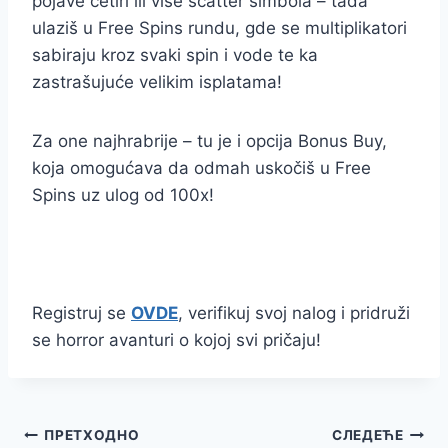
pojave četiri ili više scatter simbola – tada
ulaziš u Free Spins rundu, gde se multiplikatori
sabiraju kroz svaki spin i vode te ka
zastrašujuće velikim isplatama!
Za one najhrabrije – tu je i opcija Bonus Buy,
koja omogućava da odmah uskočiš u Free
Spins uz ulog od 100x!
Registruj se
OVDE
, verifikuj svoj nalog i pridruži
se horror avanturi o kojoj svi pričaju!
Кретање
ПРЕТХОДНО
СЛЕДЕЋЕ