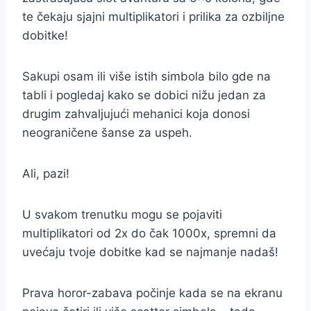
te čekaju sjajni multiplikatori i prilika za ozbiljne
dobitke!
Sakupi osam ili više istih simbola bilo gde na
tabli i pogledaj kako se dobici nižu jedan za
drugim zahvaljujući mehanici koja donosi
neograničene šanse za uspeh.
Ali, pazi!
U svakom trenutku mogu se pojaviti
multiplikatori od 2x do čak 1000x, spremni da
uvećaju tvoje dobitke kad se najmanje nadaš!
Prava horor-zabava počinje kada se na ekranu