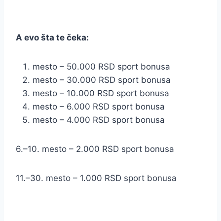
A evo šta te čeka:
mesto – 50.000 RSD sport bonusa
mesto – 30.000 RSD sport bonusa
mesto – 10.000 RSD sport bonusa
mesto – 6.000 RSD sport bonusa
mesto – 4.000 RSD sport bonusa
6.–10. mesto – 2.000 RSD sport bonusa
11.–30. mesto – 1.000 RSD sport bonusa