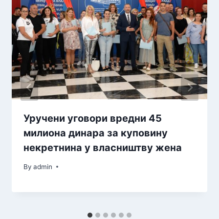
Уручени уговори вредни 45
милиона динара за куповину
некретнина у власништву жена
By
admin