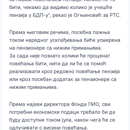
бити, чекамо да видимо колико је учешће
пензија у БДП-у“, рекао је Огњеновић за РТС.
Према његовим речима, посебна пажња
током наредног усклађивања биће усмерена
на пензионере са нижим примањима.
За сада није познато колики ће проценат
повећања бити, нити да ли ће се помоћ
реализовати кроз редовно повећање пензија
или кроз посебан додатак за пензионере са
нижим примањима.
Према најави директора Фонда ПИО, сви
потребни економски подаци требало би да
буду доступни током јула, након чега ће се
одлучивати о висини повећања.