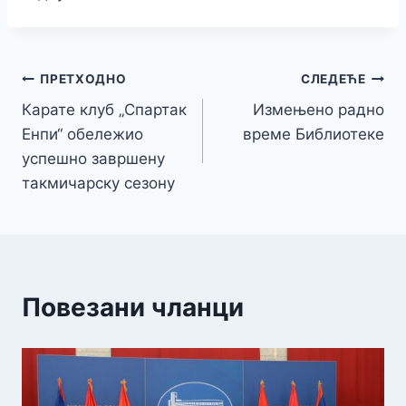
Кретање
ПРЕТХОДНО
СЛЕДЕЋЕ
Карате клуб „Спартак
Измењено радно
чланка
Енпи“ обележио
време Библиотеке
успешно завршену
такмичарску сезону
Повезани чланци