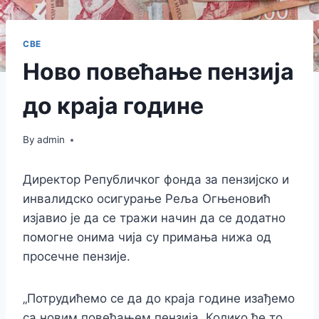
СВЕ
Ново повећање пензија
до краја године
By
admin
Директор Републичког фонда за пензијско и
инвалидско осигурање Реља Огњеновић
изјавио је да се тражи начин да се додатно
помогне онима чија су примања нижа од
просечне пензије.
„Потрудићемо се да до краја године изађемо
са новим повећањем пензија. Колико ће то