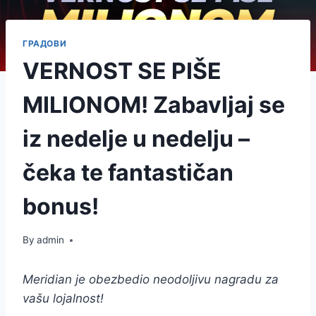
ГРАДОВИ
VERNOST SE PIŠE
MILIONOM! Zabavljaj se
iz nedelje u nedelju –
čeka te fantastičan
bonus!
By
admin
Meridian je obezbedio neodoljivu nagradu za
vašu lojalnost!