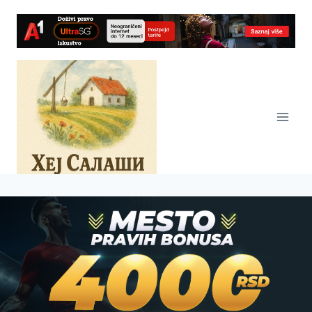
Skip
to
content