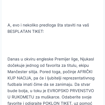
A, evo i nekoliko predloga šta staviti na vaš
BESPLATAN TIKET:
Danas u okviru engleske Premijer lige, Njukasl
dočekuje jednog od favorita za titulu, ekipu
Mančester sitija. Pored toga, počinje AFRIČKI
KUP NACIJA, pa će i ljubitelji reprezentativnog
fudbala imati čime da se zanimaju. Da stvar
bude bolja, u toku je EVROPSKO PRVENSTVO
U RUKOMETU za muškarce. Odaberite svoje
favorite i odigrajte POKLON TIKET, uz pomoć