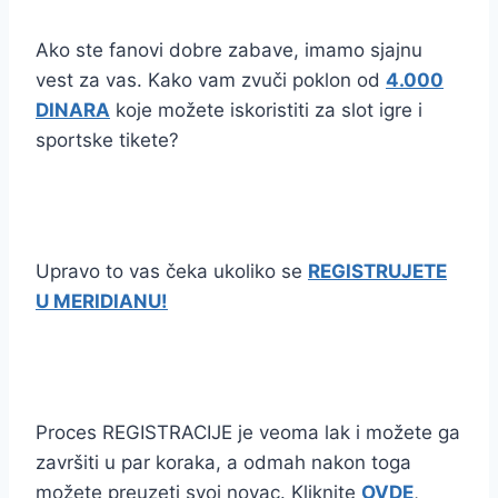
Ako ste fanovi dobre zabave, imamo sjajnu
vest za vas. Kako vam zvuči poklon od
4.000
DINARA
koje možete iskoristiti za slot igre i
sportske tikete?
Upravo to vas čeka ukoliko se
REGISTRUJETE
U MERIDIANU!
Proces REGISTRACIJE je veoma lak i možete ga
završiti u par koraka, a odmah nakon toga
možete preuzeti svoj novac. Kliknite
OVDE
,