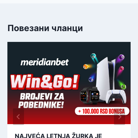
Повезани чланци
NAJVEĆA LETNJA ŽURKA JE