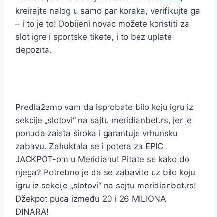
kreirajte nalog u samo par koraka, verifikujte ga
– i to je to! Dobijeni novac možete koristiti za
slot igre i sportske tikete, i to bez uplate
depozita.
Predlažemo vam da isprobate bilo koju igru iz
sekcije „slotovi“ na sajtu meridianbet.rs, jer je
ponuda zaista široka i garantuje vrhunsku
zabavu. Zahuktala se i potera za EPIC
JACKPOT-om u Meridianu! Pitate se kako do
njega? Potrebno je da se zabavite uz bilo koju
igru iz sekcije „slotovi“ na sajtu meridianbet.rs!
Džekpot puca između 20 i 26 MILIONA
DINARA!