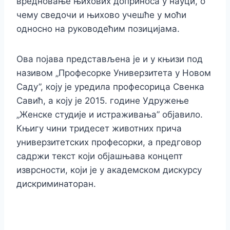
вредновање њихових доприноса у науци, о
чему сведочи и њихово учешће у моћи
односно на руководећим позицијама.
Ова појава представљена је и у књизи под
називом „Професорке Универзитета у Новом
Саду”, коју је уредила професорица Свенка
Савић, а коју је 2015. године Удружење
„Женске студије и истраживања” објавило.
Књигу чини тридесет животних прича
универзитетских професорки, а предговор
садржи текст који објашњава концепт
изврсности, који је у академском дискурсу
дискриминаторан.