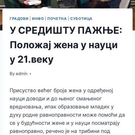
ГРАДОВИ
|
ИНФО
|
ПОЧЕТНА
|
СУБОТИЦА
У СРЕДИШТУ ПАЖЊЕ:
Положај жена у науци
у 21.веку
By
admin
Присуство већег броја жена у одређеној
науци доводи и до њеног смањеног
вредновања, ипак образовање младих у
духу родне равноправности може помоћи да
се у будућности жене и у науци посматрају
равноправно, речено је на трибини под