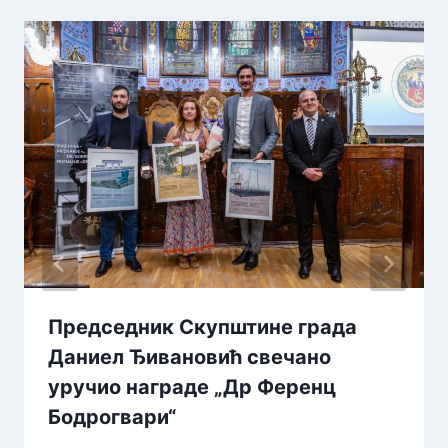
Председник Скупштине града
Даниел Ђивановић свечано
уручио награде „Др Ференц
Бодрогвари“