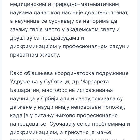
медицинским и природно-математичким
наукама данас код нас није довољно познат,
а научнице се суочавају са напорима да
заузму своје место у академском свету и
друштву са предрасудама и
дискриминацијом у професионалном радун и
приватном животу.
Како објашњава координаторка подружнице
Удружења у Суботици, др Маргарета
Башарагин, многобројна истраживања
научница у Србији али и свету,показала су
да жене у науци имају неповољан положај,
када је у питању њихово професионално
напредовање. Суочавају се са проблемима и
дискриминацијом, а присутно је мање