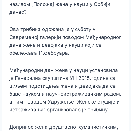
називом „Положај жена у науци у Србији
данас”.
Ова трибина одржана је у суботу у
Савременој галерији поводом Међународног
дана жена и девојака у науци који се
обележава 11.фебруара.
Међународни дан жена у науци установила
је Генерална скупштина УН 2015.године са
циљем подстицања жена и девојака да се
баве науком и научноистраживачким радом,
а тим поводом Удружење „Женске студије и
истраживања” организовало је трибину.
Допринос жена друштвено-хуманистичким,