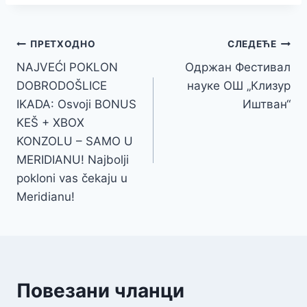
Кретање
ПРЕТХОДНО
СЛЕДЕЋЕ
NAJVEĆI POKLON
Одржан Фестивал
чланка
DOBRODOŠLICE
науке ОШ „Клизур
IKADA: Osvoji BONUS
Иштван“
KEŠ + XBOX
KONZOLU – SAMO U
MERIDIANU! Najbolji
pokloni vas čekaju u
Meridianu!
Повезани чланци