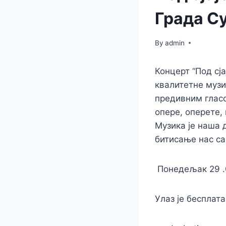
Града С
By
admin
Концерт “Под сј
квалитетне музи
предивним гласо
опере, оперете,
Музика је наша 
битисање нас са
Понедељак 29 .0
Улаз је бесплата