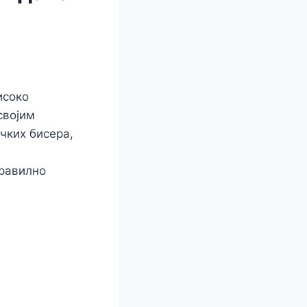
исоко
својим
чких бисера,
правилно