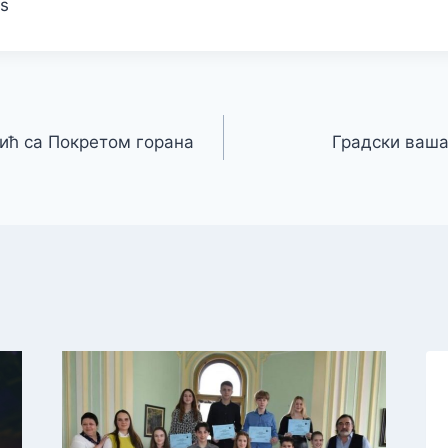
rs
ић са Покретoм горана
Градски ваша