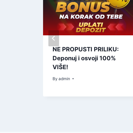
недеље
NE PROPUSTI PRILIKU:
згода
Deponuj i osvoji 100%
VIŠE!
By
admin