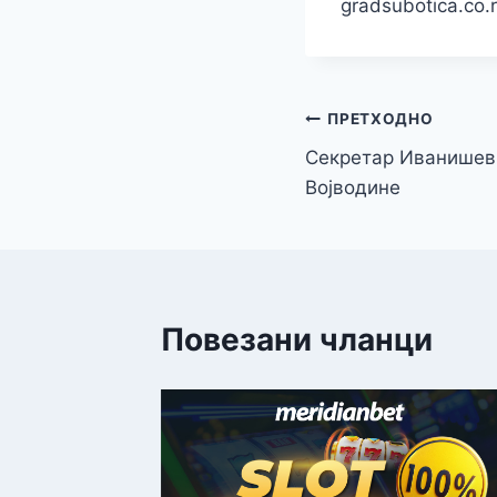
gradsubotica.co.
Кретање
ПРЕТХОДНО
Секретар Иванишев
чланка
Војводине
Повезани чланци