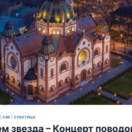
|
СВЕ
|
СУБОТИЦА
ем звезда – Концерт повод