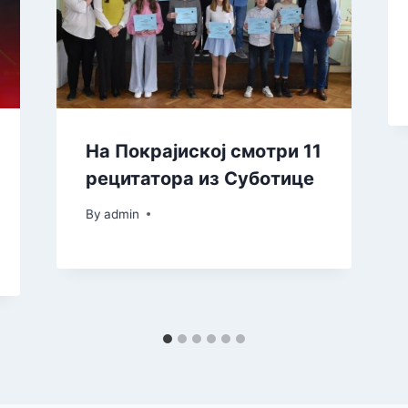
На Покрајиској смотри 11
рецитатора из Суботице
By
admin