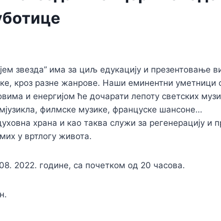
уботице
ајем звезда” има за циљ едукацију и презентовање в
ке, кроз разне жанрове. Наши еминентни уметници 
вима и енергијом ће дочарати лепоту светских музи
 мјузикла, филмске музике, француске шансоне…
духовна храна и као таква служи за регенерацију и 
мих у вртлогу живота.
8. 2022. године, са почетком од 20 часова.
н.