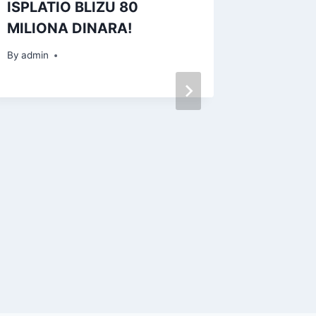
ISPLATIO BLIZU 80
MILIONA DINARA!
By
admin
За уна
безбед
широм 
педесе
By
admin