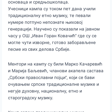
основаца и средњошколаца.
Учесници кампа су током пет дана учили
традиционалну етно музику, те певали
нумере потпуно непознате њиховој
генерацији. Научено су показали на јавном
часу у ОШ „Иван Горан Ковачић“ где су се
могле чути изворне, готово заборављене
песме из свих делова Србије.
Ментори на кампу су били Марко Качаревић
и Марија Баљевић, чланови акапела састава
„Србски православни појци“, који се бави
очувањем српске традиционалне музике и
негује духовну, националну, етно и
староградску музику.