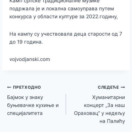
Камп српске традиционалне музике
подржала је и локална самоуправа путем
конкурса у области културе за 2022.годину,
На кампу су учествовала деца старости од 7
до 19 година.
vojvodjanski.com
Кретање
ПРЕТХОДНО
СЛЕДЕЋЕ
Бајмок у знаку
Хуманитарни
чланка
буњевачке кухиње и
концерт „За наш
специјалитета
Ораховац“ у недељу
на Палићу