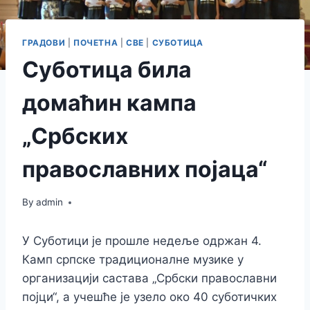
ГРАДОВИ
|
ПОЧЕТНА
|
СВЕ
|
СУБОТИЦА
Суботица била
домаћин кампа
„Србских
православних појаца“
By
admin
У Суботици је прошле недеље одржан 4.
Камп српске традиционалне музике у
организацији састава „Србски православни
појци“, а учешће је узело око 40 суботичких