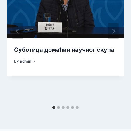
Суботица домаћин научног скупа
By
admin