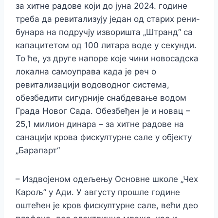
за хитне радове који до јуна 2024. године
треба да ревитализују један од старих рени-
бунара на подручју изворишта „Штранд“ са
капацитетом од 100 литара воде у секунди.
To ће, уз друге напоре које чини новосадска
локална самоуправа када је реч о
ревитализацији водоводног система,
обезбедити сигурније снабдевање водом
Града Новог Сада.
Обезбеђен је и новац –
25,1 милион динара – за хитне радове на
санацији крова фискултурне сале у објекту
„Барапарт“
– Издвојеном одељењу Основне школе „Чех
Карољ” у Ади.
У августу прошле године
оштећен је кров фискултурне сале, већи део