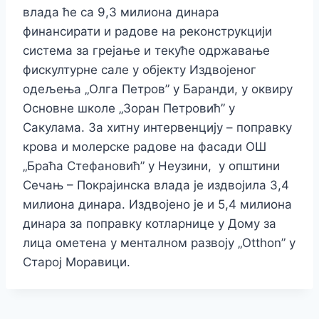
влада ће са 9,3 милиона динара
финансирати и радове на реконструкцији
система за грејање и текуће одржавање
фискултурне сале у објекту Издвојеног
одељења „Олга Петров” у Баранди, у оквиру
Основне школе „Зоран Петровић” у
Сакулама.
За хитну интервенцију – поправку
крова и молерске радове на фасади ОШ
„Браћа Стефановић” у Неузини, у општини
Сечањ – Покрајинска влада је издвојила 3,4
милиона динара.
Издвојено је и 5,4 милиона
динара за поправку котларнице у Дому за
лица ометена у менталном развоју „Оtthon” у
Старој Моравици.