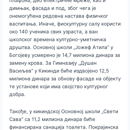
плафона, део електричне мреже, као и
димњак, фасада и под, због чега је
онемогућена редовна настава физичког
васпитања.
Иначе, фискултурну салу користи
око 140 ученика свих узраста, а ван
школског времена културно-уметничка
друштва.
Основној школи „Јожеф Атила” у
Богојеву усмерено је 14,7 милиона динара за
замену крова.
За Гимназију „Душан
Васиљев” у Кикинди биће издвојено 12,5
милиона динара за обнову фасаде на објекту
те установе који има својство културног
добра.
Такође, у кикиндској Основној школи „Свети
Сава” са 11,2 милиона динара биће
финансирана санација тоалета.
Покрајинска