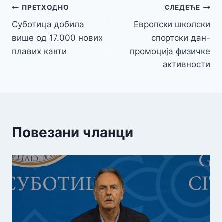
Кретање
ПРЕТХОДНО
СЛЕДЕЋЕ
Суботица добила
Европски школски
чланка
више од 17.000 нових
спортски дан-
плавих канти
промоција физичке
активности
Повезани чланци