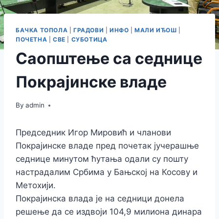
БАЧКА ТОПОЛА
|
ГРАДОВИ
|
ИНФО
|
МАЛИ ИЂОШ
|
ПОЧЕТНА
|
СВЕ
|
СУБОТИЦА
Саопштење са седнице
Покрајинске владе
By
admin
Председник Игор Мировић и чланови
Покрајинске владе пред почетак јучерашње
седнице минутом ћутања одали су пошту
настрадалим Србима у Бањској на Косову и
Метохији.
Покрајинска влада је на седници донела
решење да се издвоји 104,9 милиона динара