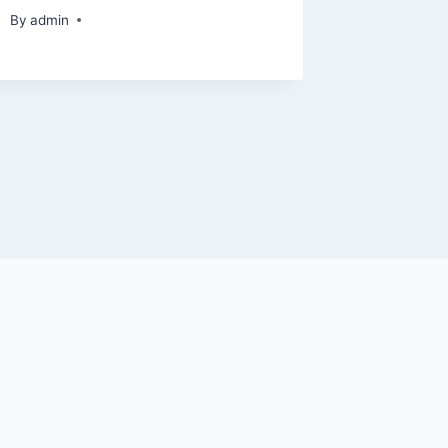
By
admin
By
admin