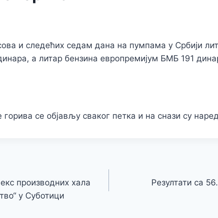
ова и следећих седам дана на пумпама у Србији ли
динара, а литар бензина европремијум БМБ 191 дина
 горива се објављу сваког петка и на снази су наре
екс производних хала
Резултати са 56
тво“ у Суботици