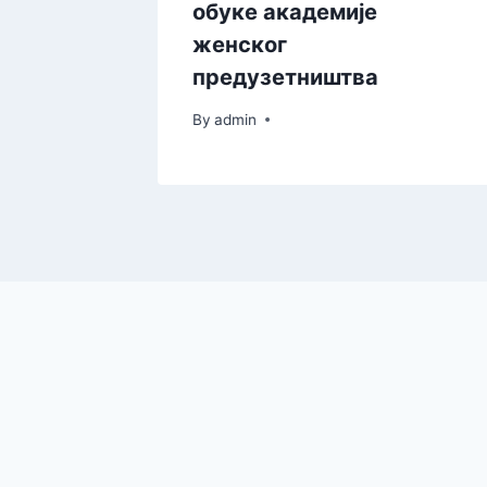
ства
обуке академије
ова
женског
предузетништва
By
admin