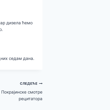
тар дизела ћемо
р.
дних седам дана.
СЛЕДЕЋЕ
. Покрајинске смотре
рецитатора