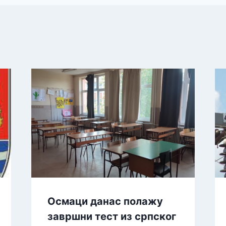
Осмаци данас полажу
завршни тест из српског