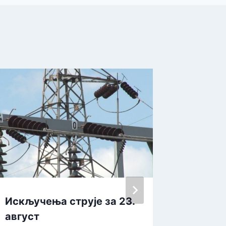
Искључења струје за 23.
Искључ
август
данас