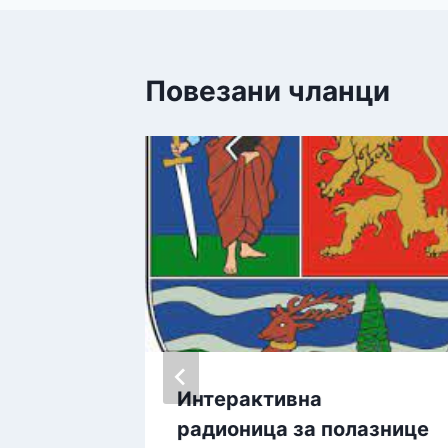
Повезани чланци
иције
Интерактивна
 и Дан
радионица за полазнице