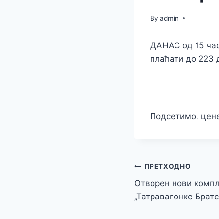
By
admin
ДАНАС од 15 час
плаћати до 223 
Подсетимо, цене
Кретање
ПРЕТХОДНО
Отворен нови компл
чланка
„Татравагонке Братс