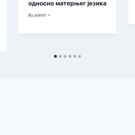
односно матерњег језика
By
admin