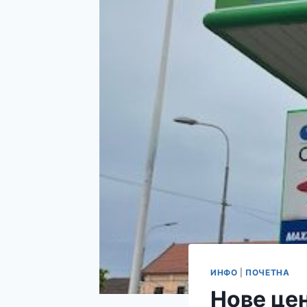
ИНФО
|
ПОЧЕТНА
Нове це