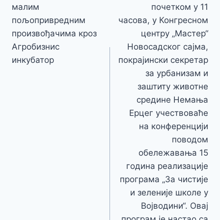
малим
почетком у 11
пољопривредним
часова, у Конгресном
произвођачима кроз
центру „Мастер“
Агробизнис
Новосадског сајма,
инкубатор
покрајински секретар
за урбанизам и
заштиту животне
средине Немања
Ерцег учествоваће
на конференцији
поводом
обележавања 15
година реализације
програма „За чистије
и зеленије школе у
Војводини“. Овај
програм је настао са