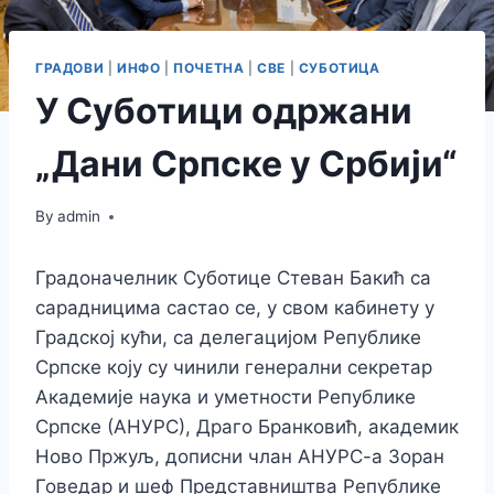
ГРАДОВИ
|
ИНФО
|
ПОЧЕТНА
|
СВЕ
|
СУБОТИЦА
У Суботици одржани
„Дани Српске у Србији“
By
admin
Градоначелник Суботице Стеван Бакић са
сарадницима састао се, у свом кабинету у
Градској кући, са делегацијом Републике
Српске коју су чинили генерални секретар
Академије наука и уметности Републике
Српске (АНУРС), Драго Бранковић, академик
Ново Пржуљ, дописни члан АНУРС-а Зоран
Говедар и шеф Представништва Републике