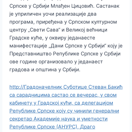
Српске у Србији Млађен Цицовић. Састанак
је уприличен уочи реализације два
програма, приређена у Српском културном
центру „Свети Сава“ и Великој већници
Градске куће, у оквиру једанаесте
манифестације „Дани Српске у Србији“ коју је
Представништво Републике Српске у Србији
ове године организовало у једанаест
градова и општина у Србији.
http://Градоначелник Суботице Стеван Бакић
са сарадницима састао се вечерас, у свом
кабинету у Градској кући, са делегацијом
Републике Српске коју су чинили генерални
секретар Академије наука и уметности
Републике Српске (АНУРС), Драго