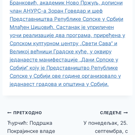
Бранковић, академик Ново Пржуљ, дописни
члан АНУРС-а Зоран Говедар и шеф
Представништва Републике Српске у Србији
Млађен Цицовић. Састанак је уприличен
уочи реализације два програма, приређена у
Српском културном центру „Свети Сава“ и
Великој већници Градске куће, у оквиру
једанаесте манифестације „Дани Српске у
Србији“ коју је Представништво Републике
Српске у Србији ове године организовало у
једанаест градова и општина у Србији.
Кретање
ПРЕТХОДНО
СЛЕДЕЋЕ
Ћурчић: Подршка
У понедељак, 25.
чланка
Покрајинске владе
септембра, с