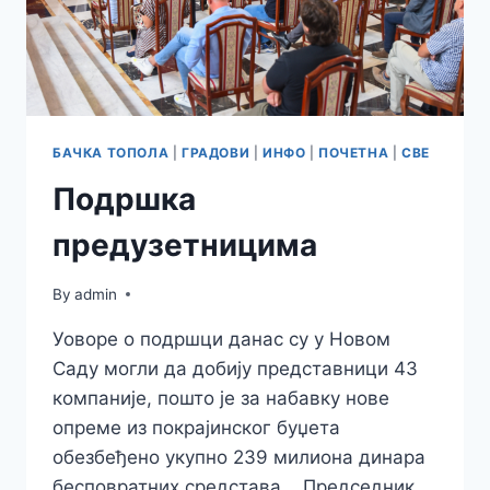
БАЧКА ТОПОЛА
|
ГРАДОВИ
|
ИНФО
|
ПОЧЕТНА
|
СВЕ
Подршка
предузетницима
By
admin
Уоворе о подршци данас су у Новом
Саду могли да добију представници 43
компаније, пошто је за набавку нове
опреме из покрајинског буџета
обезбеђено укупно 239 милиона динара
бесповратних средстава. Председник