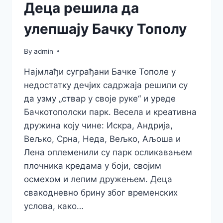
Деца решила да
улепшају Бачку Тополу
By
admin
Најмлађи суграђани Бачке Тополе у
недостатку дечјих садржаја решили су
да узму „ствар у своје руке“ и уреде
Бачкотополски парк. Весела и креативна
дружина коју чине: Искра, Андрија,
Вељко, Срна, Неда, Вељко, Аљоша и
Лена оплеменили су парк осликавањем
плочника кредама у боји, својим
осмехом и лепим дружењем. Деца
свакодневно брину због временских
услова, како…