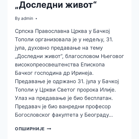
„Доследни живот“
By
admin
Српска Православна Црква у Бачкој
Тополи организовала је у недељу, 31.
јула, духовно предавање на тему
„Доследни живот“, благословом Његовог
високопреосвештенства Епископа
Бачког господина др Иринеја.
Предавање је одржано 31. јула у Бачкој
Тополи у Цркви Светог пророка Илије.
Улаз на предавање је био бесплатан.
Предавач је био ванредни професор
Богословског факултета у Београду…
ОДРЖАНО
ОПШИРНИЈЕ
ДУХОВНО