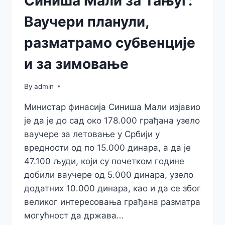
Синиша Мали за Тањуг:
Ваучери планули,
разматрамо субвенције
и за зимовање
By
admin
Министар финасија Синиша Мали изјавио
је да је до сад око 178.000 грађана узело
ваучере за летовање у Србији у
вредности од по 15.000 динара, а да је
47.100 људи, који су почетком године
добили ваучере од 5.000 динара, узело
додатних 10.000 динара, као и да се због
великог интересовања грађана разматра
могућност да држава…