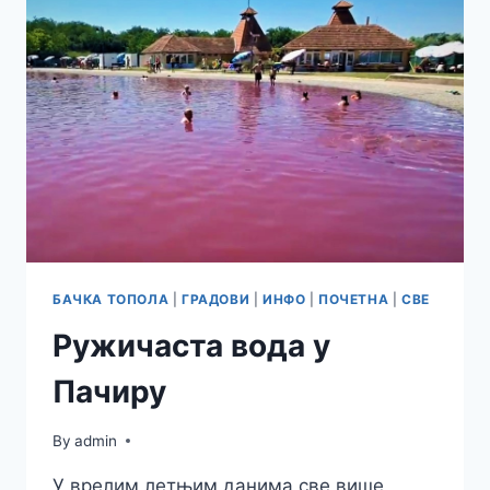
БАЧКА ТОПОЛА
|
ГРАДОВИ
|
ИНФО
|
ПОЧЕТНА
|
СВЕ
Ружичаста вода у
Пачиру
By
admin
У врелим летњим данима све више