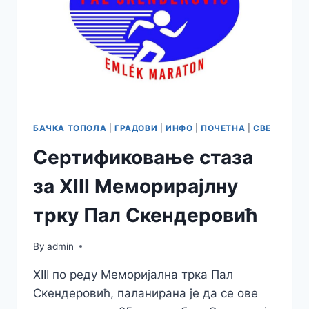
БАЧКА ТОПОЛА
|
ГРАДОВИ
|
ИНФО
|
ПОЧЕТНА
|
СВЕ
Сертификовање стаза
за XIII Меморирајлну
трку Пал Скендеровић
By
admin
XIII по реду Меморијална трка Пал
Скендеровић, паланирана је да се ове