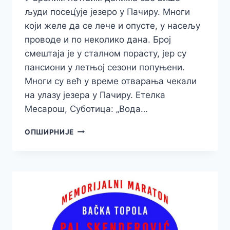
људи посец́ује језеро у Пачиру. Многи
који желе да се лече и опусте, у насељу
проводе и по неколико дана. Број
смештаја је у сталном порасту, јер су
пансиони у летњој сезони попуњени.
Многи су већ у време отварања чекали
на улазу језера у Пачиру. Етелка
Месарош, Суботица: „Вода…
РУЖИЧАСТА
ОПШИРНИЈЕ
ВОДА
У
ПАЧИРУ