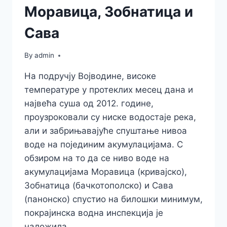
Моравица, Зобнатица и
Сава
By
admin
На подручју Војводине, високе
температуре у протеклих месец дана и
највећа суша од 2012. године,
проузроковали су ниске водостаје река,
али и забрињавајуће спуштање нивоа
воде на појединим акумулацијама. С
обзиром на то да се ниво воде на
акумулацијама Моравица (кривајско),
Зобнатица (бачкотополско) и Сава
(панонско) спустио на билошки минимум,
покрајинска водна инспекција је
наложила…