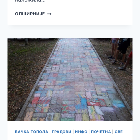
ЗАБРАНА
ОПШИРНИЈЕ
НАВОДЊАВАЊА
ИЗ
АКУМУЛАЦИЈА
МОРАВИЦА,
ЗОБНАТИЦА
И
САВА
БАЧКА ТОПОЛА
|
ГРАДОВИ
|
ИНФО
|
ПОЧЕТНА
|
СВЕ