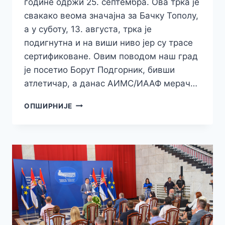
године одржи 25. септембра. Ова трка је
свакако веома значајна за Бачку Тополу,
а у суботу, 13. августа, трка је
подигнутна и на виши ниво јер су трасе
сертификоване. Овим поводом наш град
је посетио Борут Подгорник, бивши
атлетичар, а данас АИМС/ИААФ мерач…
СЕРТИФИКОВАЊЕ
ОПШИРНИЈЕ
СТАЗА
ЗА
XIII
МЕМОРИРАЈЛНУ
ТРКУ
ПАЛ
СКЕНДЕРОВИЋ