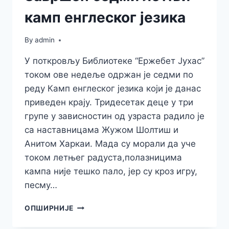
камп енглеског језика
By
admin
У поткровљу Библиотеке “Ержебет Јухас”
током ове недеље одржан је седми по
реду Камп енглеског језика који је данас
приведен крају. Тридесетак деце у три
групе у зависностин од узраста радило је
са наставницама Жужом Шолтиш и
Анитом Харкаи. Мада су морали да уче
током летњег радуста,полазницима
кампа није тешко пало, јер су кроз игру,
песму…
ЗАВРШЕН
ОПШИРНИЈЕ
СЕДМИ
ЛЕТЊИ