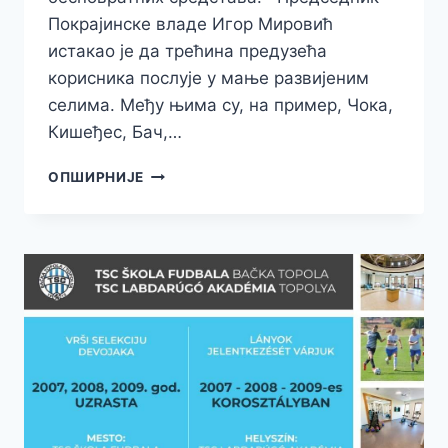
Покрајинске владе Игор Мировић
истакао је да трећина предузећа
корисника послује у мање развијеним
селима. Међу њима су, на пример, Чока,
Кишеђес, Бач,…
ПОДРШКА
ОПШИРНИЈЕ
ПРЕДУЗЕТНИЦИМА