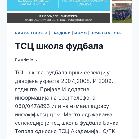
БАЧКА ТОПОЛА
|
ГРАДОВИ
|
ИНФО
|
ПОЧЕТНА
|
СВЕ
ТСЦ школа фудбала
By
admin
ТСЦ школа фудбала врши селекцију
девојака узраста 2007.,2008. И 2009.
годиште. Пријаве И додатне
информација на број телефона
060/0478893 или на е-маил адресу
инфо@фктсц.цом. Место одржавања
селексције је тсц школа фудбала Бачка
Топола односно ТСЦ Академија. IC/TK