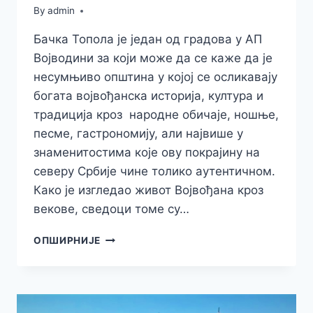
By
admin
Бачка Топола је један од градова у АП
Војводини за који може да се каже да је
несумњиво општина у којој се осликавају
богата војвођанска историја, култура и
традиција кроз народне обичаје, ношње,
песме, гастрономију, али највише у
знаменитостима које ову покрајину на
северу Србије чине толико аутентичном.
Како је изгледао живот Војвођана кроз
векове, сведоци томе су…
БАЧКА
ОПШИРНИЈЕ
ТОПОЛА
–
ВОЈВОДИНА
У
„МАЛОМ“