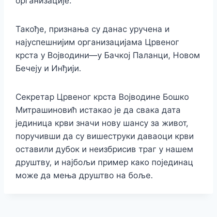
организације.
Такође, признања су данас уручена и
најуспешнијим организацијама Црвеног
крста у Војводини—у Бачкој Паланци, Новом
Бечеју и Инђији.
Секретар Црвеног крста Војводине Бошко
Митрашиновић истакао је да свака дата
јединица крви значи нову шансу за живот,
поручивши да су вишеструки даваоци крви
оставили дубок и неизбрисив траг у нашем
друштву, и најбољи пример како појединац
може да мења друштво на боље.