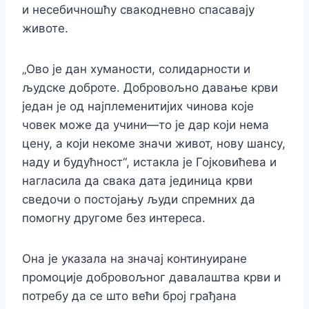
и несебичношћу свакодневно спасавају
животе.
„Ово је дан хуманости, солидарности и
људске доброте. Добровољно давање крви
један је од најплеменитијих чинова које
човек може да учини—то је дар који нема
цену, а који некоме значи живот, нову шансу,
наду и будућност“, истакла је Гојковићева и
нагласила да свака дата јединица крви
сведочи о постојању људи спремних да
помогну другоме без интереса.
Она је указала на значај континуиране
промоције добровољног давалаштва крви и
потребу да се што већи број грађана