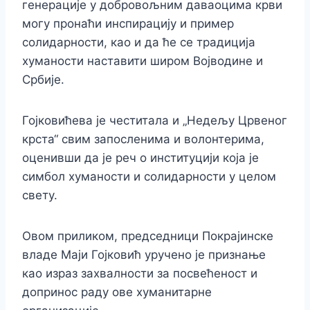
генерације у добровољним даваоцима крви
могу пронаћи инспирацију и пример
солидарности, као и да ће се традиција
хуманости наставити широм Војводине и
Србије.
Гојковићева је честитала и „Недељу Црвеног
крста“ свим запосленима и волонтерима,
оценивши да је реч о институцији која је
симбол хуманости и солидарности у целом
свету.
Овом приликом, председници Покрајинске
владе Маји Гојковић уручено је признање
као израз захвалности за посвећеност и
допринос раду ове хуманитарне