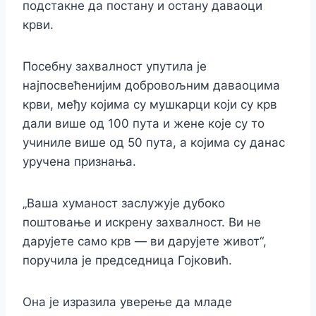
подстакне да постану и остану даваоци
крви.
Посебну захвалност упутила је
најпосвећенијим добровољним даваоцима
крви, међу којима су мушкарци који су крв
дали више од 100 пута и жене које су то
учиниле више од 50 пута, а којима су данас
уручена признања.
„Ваша хуманост заслужује дубоко
поштовање и искрену захвалност. Ви не
дарујете само крв — ви дарујете живот“,
поручила је председница Гојковић.
Она је изразила уверење да младе