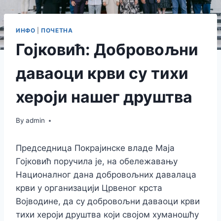
ИНФО
|
ПОЧЕТНА
Гојковић: Добровољни
даваоци крви су тихи
хероји нашег друштва
By
admin
Председница Покрајинске владе Маја
Гојковић поручила је, на обележавању
Националног дана добровољних давалаца
крви у организацији Црвеног крста
Војводине, да су добровољни даваоци крви
тихи хероји друштва који својом хуманошћу