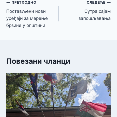
Кретање
ПРЕТХОДНО
СЛЕДЕЋЕ
Постављени нови
Сутра сајам
чланка
уређаји за мерење
запошљавања
брзине у општини
Повезани чланци