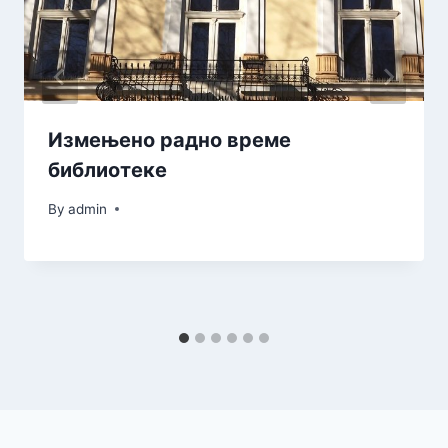
Измењено радно време
библиотеке
By
admin