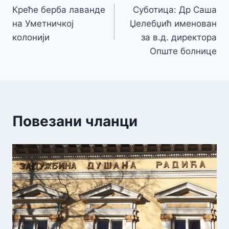
Креће берба лаванде
Суботица: Др Саша
чланка
на Уметничкој
Џелебџић именован
колонији
за в.д. директора
Опште болнице
Повезани чланци