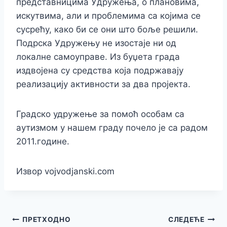
представницима Удружења, о плановима,
искутвима, али и проблемима са којима се
сусрећу, како би се они што боље решили.
Подрска Удружењу не изостаје ни од
локалне самоуправе. Из буџета града
издвојена су средства која подржавају
реализацију активности за два пројекта.
Градско удружење за помоћ особам са
аутизмом у нашем граду почело је са радом
2011.године.
Извор vojvodjanski.com
Кретање
ПРЕТХОДНО
СЛЕДЕЋЕ