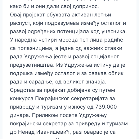
како би и они дали свој допринос.
Овај пројекат обухвата активан летњи
распуст, који подразумева између осталог и
развој одређених потенцијала код учесника.
У наредна четири месеца пет лица радиће
са полазницима, а једна од важних ставки
рада Удружења јесте и развој социјалног
предузетништва. Из Удружења истичу да је
подршка између осталог и за овакав облик
рада и сарадње, од великог значаја.
Средства за пројекат добијена су путем
конкурса Покрајинског секретаријата за
привреду и туризам у износу од 739.000
динара. Приликом посете Удружењу
покрајински секретар за привреду и туризам
др Ненад Иванишевић, разговарао је са