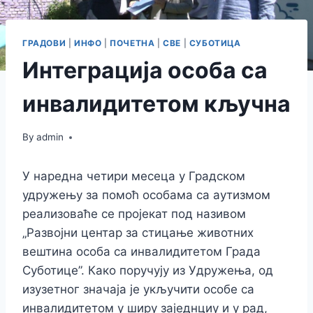
ГРАДОВИ
|
ИНФО
|
ПОЧЕТНА
|
СВЕ
|
СУБОТИЦА
Интеграција особа са
инвалидитетом кључна
By
admin
У наредна четири месеца у Градском
удружењу за помоћ особама са аутизмом
реализоваће се пројекат под називом
„Развојни центар за стицање животних
вештина особа са инвалидитетом Града
Суботице”. Како поручују из Удружења, од
изузетног значаја је укључити особе са
инвалидитетом у ширу заједнциу и у рад,