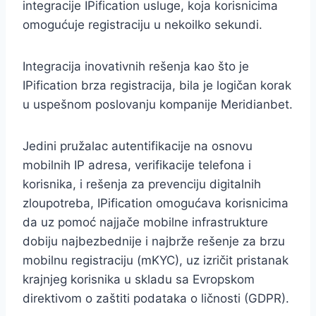
integracije IPification usluge, koja korisnicima
omogućuje registraciju u nekoilko sekundi.
Integracija inovativnih rešenja kao što je
IPification brza registracija, bila je logičan korak
u uspešnom poslovanju kompanije Meridianbet.
Jedini pružalac autentifikacije na osnovu
mobilnih IP adresa, verifikacije telefona i
korisnika, i rešenja za prevenciju digitalnih
zloupotreba, IPification omogućava korisnicima
da uz pomoć najjače mobilne infrastrukture
dobiju najbezbednije i najbrže rešenje za brzu
mobilnu registraciju (mKYC), uz izričit pristanak
krajnjeg korisnika u skladu sa Evropskom
direktivom o zaštiti podataka o ličnosti (GDPR).