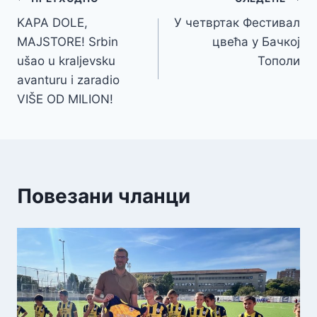
Кретање
KAPA DOLE,
У четвртак Фестивал
чланка
MAJSTORE! Srbin
цвећа у Бачкој
ušao u kraljevsku
Тополи
avanturu i zaradio
VIŠE OD MILION!
Повезани чланци