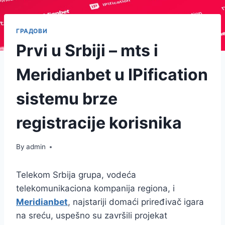
ГРАДОВИ
Prvi u Srbiji – mts i
Meridianbet u IPification
sistemu brze
registracije korisnika
By
admin
Telekom Srbija grupa, vodeća
telekomunikaciona kompanija regiona, i
Meridianbet
, najstariji domaći priređivač igara
na sreću, uspešno su završili projekat