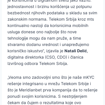
je korisnicima u digitalnom svetu jako važno:
jednostavnost i brzinu korišćenja uz potpunu
bezbednost njihovih podataka u skladu sa svim
zakonskim normama. Telekom Srbija kroz mts
kontinualno nastoji da korisnicima mobilnih
usluga donese ono najbolje što nove
tehnologije mogu da nam pruže, a time
stvaramo dodanu vrednost i unapređujemo
korisničko iskustvo“, izjavila je
Natali Delić
,
digitalna direktorka (CSO, CDO) i članica
Izvršnog odbora Telekom Srbija.
„Veoma smo zadovoljni smo što je naše mKYC
rešenje integrisano u mrežu Telekom Srbije i
što je Meridianbet prva kompanija da to rešenje
ponudi svojim korisnicima. S nestrpljenjem
čekam da čujem o rezultatima koje ovo