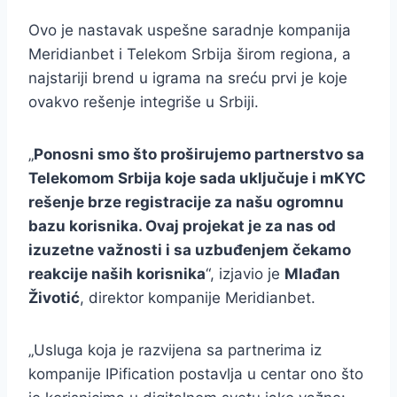
Ovo je nastavak uspešne saradnje kompanija
Meridianbet i Telekom Srbija širom regiona, a
najstariji brend u igrama na sreću prvi je koje
ovakvo rešenje integriše u Srbiji.
„
Ponosni smo što proširujemo partnerstvo sa
Telekomom Srbija koje sada uključuje i mKYC
rešenje brze registracije za našu ogromnu
bazu korisnika. Ovaj projekat je za nas od
izuzetne važnosti i sa uzbuđenjem čekamo
reakcije naših korisnika
“, izjavio je
Mlađan
Životić
, direktor kompanije Meridianbet.
„Usluga koja je razvijena sa partnerima iz
kompanije IPification postavlja u centar ono što