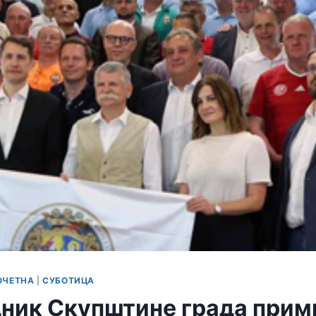
ОЧЕТНА
|
СУБОТИЦА
ник Скупштине града прим