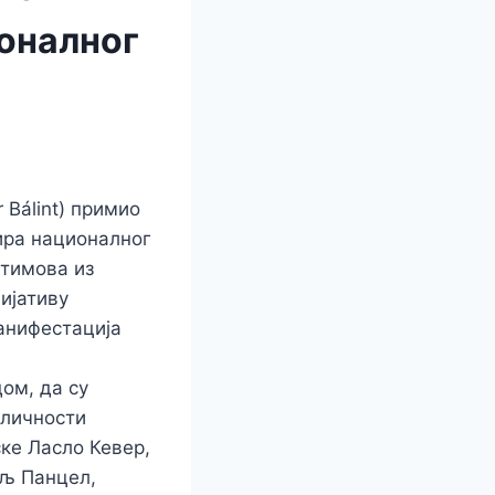
оналног
 Bálint) примио
нира националног
 тимова из
ијативу
анифестација
ом, да су
 личности
ке Ласло Кевер,
ољ Панцел,