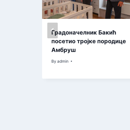
писа у
Градоначелник Бакић
а
посетио тројке породице
Амбруш
By
admin