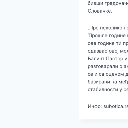
бивши градоначе
Словачке.
„Пре неколико н
‘Прошле године 
ове године ти пр
одазвао овој мол
Балинт Пастор и
разговарали о а
се и са оценом 
базирани на међ
стабилности у р
Инфо: subotica.r