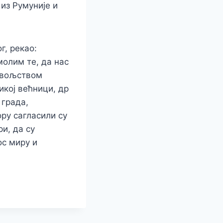
из Румуније и
г, рекао:
молим те, да нас
довољством
икој већници, др
 града,
ру сагласили су
и, да су
ос миру и