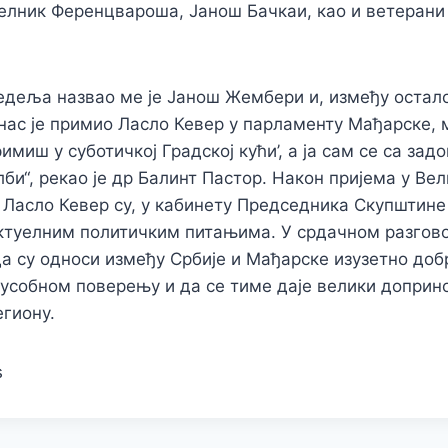
лник Ференцвароша, Јанош Бачкаи, као и ветерани 
едеља назвао ме је Јанош Жембери и, између остало
нас је примио Ласло Кевер у парламенту Мађарске, 
имиш у суботичкој Градској кући’, а ја сам се са за
би“, рекао је др Балинт Пастор. Након пријема у Вел
 Ласло Кевер су, у кабинету Председника Скупштине
ктуелним политичким питањима. У срдачном разгово
да су односи између Србије и Мађарске изузетно добр
усобном поверењу и да се тиме даје велики доприн
егиону.
s