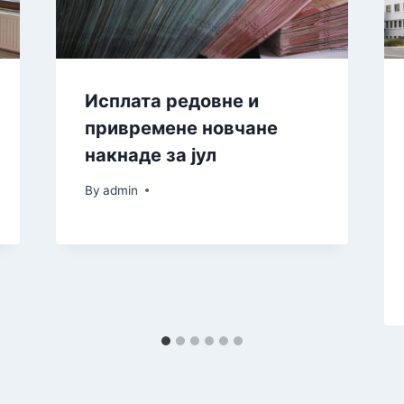
Исплата редовне и
привремене новчане
накнаде за јул
By
admin