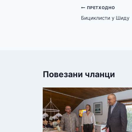
Кретање
ПРЕТХОДНО
Бициклисти у Шиду
чланка
Повезани чланци