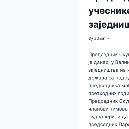
учесник
заједни
By
admin
Председник Скуп
је данас, у Вел
заједништва на к
држава са подру
председника мађ
претходних годи
Председник Скуп
чланови тимова 
фудбалери, и да
председник Пар