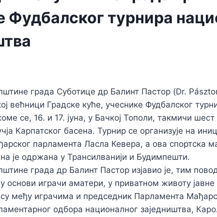
е Фудбалског турнира наци
штва
штине града Суботице др Балинт Пастор (Dr. Pásztor
икој већници Градске куће, учеснике Фудбалског тур
оме се, 16. и 17. јуна, у Бачкој Тополи, такмичи шест
чја Карпатског басена. Турнир се организује на иниц
арског парламента Ласла Кевера, а ова спортска м
на је одржана у Трансилванији и Будимпешти.
штине града др Балинт Пастор изјавио је, тим повод
у основи играчи аматери, у приватном животу јавне
 су међу играчима и председник Парламента Мађарс
ламентарног одбора националног заједништва, Кар