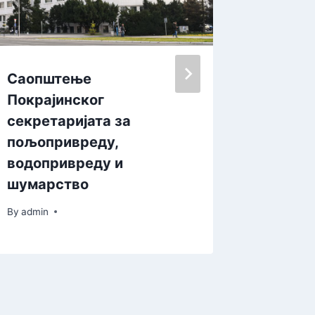
Саопштење
BUDIM
Покрајинског
Kompani
секретаријата за
tokom l
пољопривреду,
brigu o
водопривреду и
životin
шумарство
By
admin
By
admin