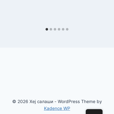
© 2026 Хеј салаши - WordPress Theme by
Kadence WP