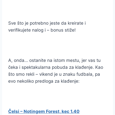
Sve što je potrebno jeste da kreirate i
verifikujete nalog i – bonus stiže!
A, onda… ostanite na istom mestu, jer vas tu
čeka i spektakularna pobuda za klađenje. Kao
što smo rekli – vikend je u znaku fudbala, pa
evo nekoliko predloga za klađenje:
Čelsi – Notingem Forest, kec 1.40