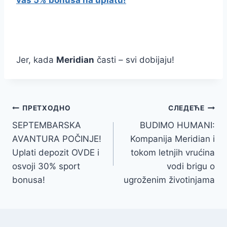
vas 5% bonusa na uplatu!
Jer, kada
Meridian
časti – svi dobijaju!
Кретање
ПРЕТХОДНО
СЛЕДЕЋЕ
SEPTEMBARSKA
BUDIMO HUMANI:
чланка
AVANTURA POČINJE!
Kompanija Meridian i
Uplati depozit OVDE i
tokom letnjih vrućina
osvoji 30% sport
vodi brigu o
bonusa!
ugroženim životinjama