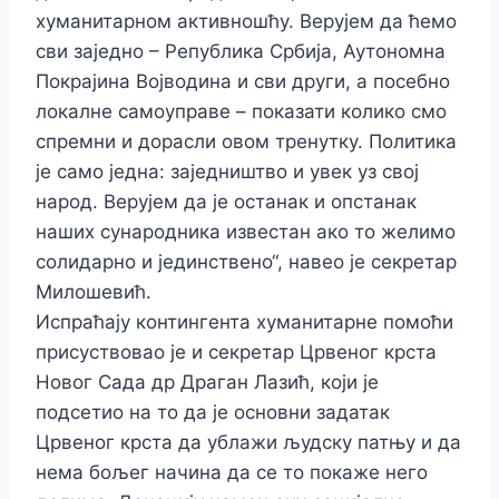
хуманитарном активношћу. Верујем да ћемо
сви заједно – Република Србија, Аутономна
Покрајина Војводина и сви други, а посебно
локалне самоуправе – показати колико смо
спремни и дорасли овом тренутку. Политика
је само једна: заједништво и увек уз свој
народ. Верујем да је останак и опстанак
наших сународника известан ако то желимо
солидарно и јединствено“, навео је секретар
Милошевић.
Испраћају контингента хуманитарне помоћи
присуствовао је и секретар Црвеног крста
Новог Сада др Драган Лазић, који је
подсетио на то да је основни задатак
Црвеног крста да ублажи људску патњу и да
нема бољег начина да се то покаже него