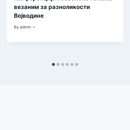
везаним за разноликости
Војводине
By
admin