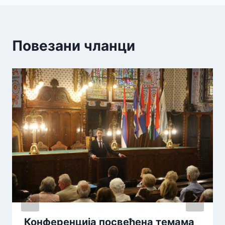
Повезани чланци
Конференција посвећена темама