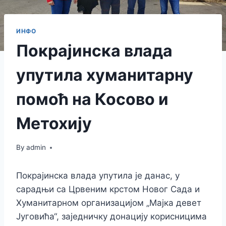
ИНФО
Покрајинска влада
упутила хуманитарну
помоћ на Косово и
Метохију
By
admin
Покрајинска влада упутила је данас, у
сарадњи са Црвеним крстом Новог Сада и
Хуманитарном организацијом „Мајка девет
Југовића“, заједничку донацију корисницима