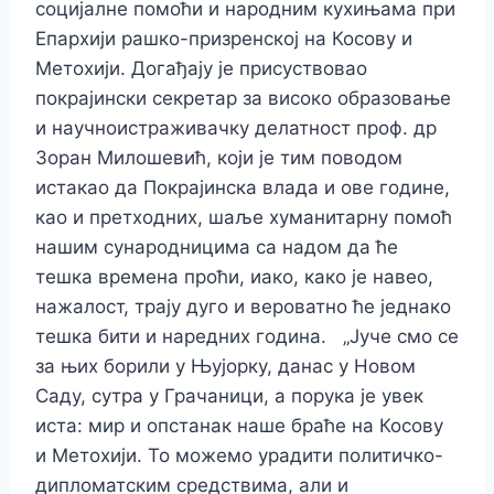
социјалне помоћи и народним кухињама при
Епархији рашко-призренској на Косову и
Метохији. Догађају је присуствовао
покрајински секретар за високо образовање
и научноистраживачку делатност проф. др
Зоран Милошевић, који је тим поводом
истакао да Покрајинска влада и ове године,
као и претходних, шаље хуманитарну помоћ
нашим сународницима са надом да ће
тешка времена проћи, иако, како је навео,
нажалост, трају дуго и вероватно ће једнако
тешка бити и наредних година.
„Јуче смо се
за њих борили у Њујорку, данас у Новом
Саду, сутра у Грачаници, а порука је увек
иста: мир и опстанак наше браће на Косову
и Метохији. То можемо урадити политичко-
дипломатским средствима, али и