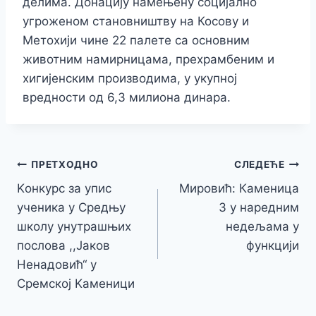
делима.
Донацију намењену социјално
угроженом становништву на Косову и
Метохији чине 22 палете са основним
животним намирницама, прехрамбеним и
хигијенским производима, у укупној
вредности од 6,3 милиона динара.
Кретање
ПРЕТХОДНО
СЛЕДЕЋЕ
Kонкурс за упис
Мировић: Каменица
чланка
ученика у Средњу
3 у наредним
школу унутрашњих
недељама у
послова ,,Јаков
функцији
Ненадовић“ у
Сремској Kаменици