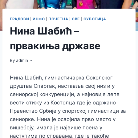
ГРАДОВИ
|
ИНФО
|
ПОЧЕТНА
|
СВЕ
|
СУБОТИЦА
Нина Шабић –
првакиња државе
By
admin
Нина Шабић, гимнастичарка Соколског
друштва Спартак, наставља свој низ и у
сениорској конкуренцији, а најновије лепе
вести стижу из Kостолца где је одржано
Првенство Србије у спортској гимнастици за
сениорке. Нина је освојила прво место у
вишебоју, имала је највише поена у
наступима по справама, где је такође