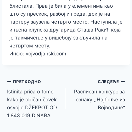
блистала. Прва је била у елементима као
што су прескок, разбој и греда, док је на
партеру заузела четврто место. Наступила је
и њена клупска другарица Сташа Ракић која
је такмичење у вишебоју закључила на
четвртом месту.
Инфо: vojvodjanski.com
Кретање
ПРЕТХОДНО
СЛЕДЕЋЕ
Istinita priča o tome
Расписан конкурс за
чланка
kako je običan čovek
ознаку ,,Најбоље из
osvojio DŽEKPOT OD
Војводине“
1.843.019 DINARA