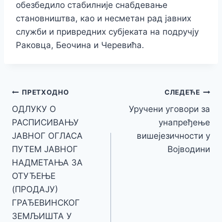
обезбедило стабилније снабдевање
становништва, као и несметан рад јавних
служби и привредних субјеката на подручју
Раковца, Беочина и Черевића.
Кретање
ПРЕТХОДНО
СЛЕДЕЋЕ
ОДЛУКУ О
Уручени уговори за
чланка
РАСПИСИВАЊУ
унапређење
ЈАВНОГ ОГЛАСА
вишејезичности у
ПУТЕМ ЈАВНОГ
Војводини
НАДМЕТАЊА ЗА
ОТУЂЕЊЕ
(ПРОДАЈУ)
ГРАЂЕВИНСКОГ
ЗЕМЉИШТА У