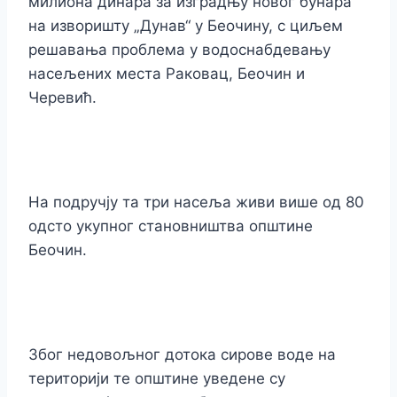
милиона динара за изградњу новог бунара
на изворишту „Дунав“ у Беочину, с циљем
решавања проблема у водоснабдевању
насељених места Раковац, Беочин и
Черевић.
На подручју та три насеља живи више од 80
одсто укупног становништва општине
Беочин.
Због недовољног дотока сирове воде на
територији те општине уведене су