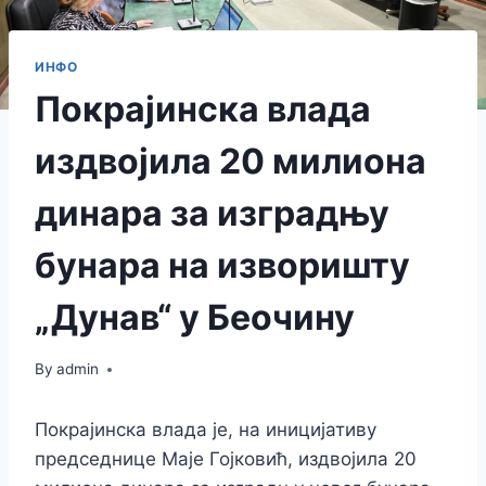
ИНФО
Покрајинска влада
издвојила 20 милиона
динара за изградњу
бунара на изворишту
„Дунав“ у Беочину
By
admin
Покрајинска влада је, на иницијативу
председнице Маје Гојковић, издвојила 20