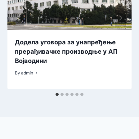
Додела уговора за унапређење
прерађивачке производње у АП
Војводини
By
admin