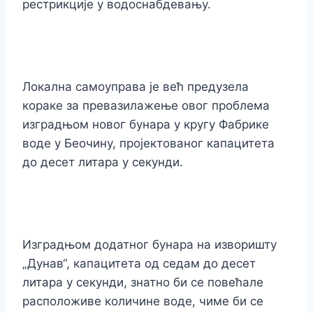
рестрикције у водоснабдевању.
Локална самоуправа је већ предузела
кораке за превазилажење овог проблема
изградњом новог бунара у кругу Фабрике
воде у Беочину, пројектованог капацитета
до десет литара у секунди.
Изградњом додатног бунара на изворишту
„Дунав“, капацитета од седам до десет
литара у секунди, знатно би се повећале
расположиве количине воде, чиме би се