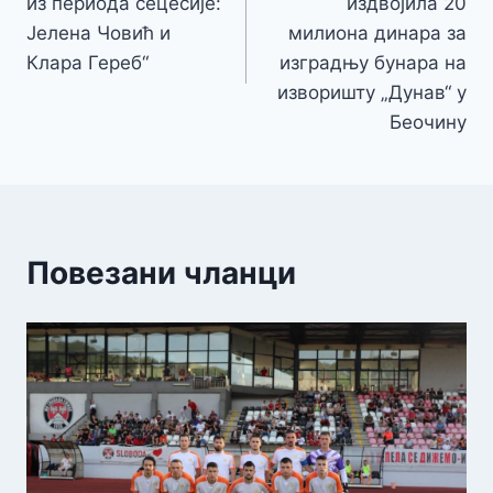
из периода сецесије:
издвојила 20
Јелена Човић и
милиона динара за
Клара Гереб“
изградњу бунара на
изворишту „Дунав“ у
Беочину
Повезани чланци