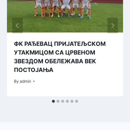
ФK РАЂЕВАЦ ПРИЈАТЕЉСKОМ
УТАKМИЦОМ СА ЦРВЕНОМ
ЗВЕЗДОМ ОБЕЛЕЖАВА ВЕK
ПОСТОЈАЊА
By
admin