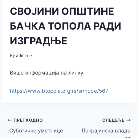
СВОЈИНИ ОПШТИНЕ
БАЧКА ТОПОЛА РАДИ
ИЗГРАДЊЕ
By
admin
Више информација на линку:
https://www.btopola.org.rs/sr/node/567
Кретање
ПРЕТХОДНО
СЛЕДЕЋЕ
„Суботичке уметнице
Покрајинска влада
чланка