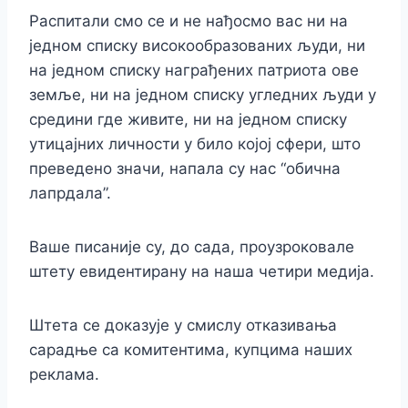
Распитали смо се и не нађосмо вас ни на
једном списку високообразованих људи, ни
на једном списку награђених патриота ове
земље, ни на једном списку угледних људи у
средини где живите, ни на једном списку
утицајних личности у било којој сфери, што
преведено значи, напала су нас “обична
лапрдала”.
Ваше писаније су, до сада, проузроковале
штету евидентирану на наша четири медија.
Штета се доказује у смислу отказивања
сарадње са комитентима, купцима наших
реклама.