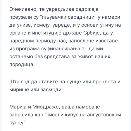
Очекивано, те увредљиве садржаје
преузели су “пљувачки сарадници” у намери
да унизе, исмеју, увреде, и у основи утичу на
органе и институције државе Србије, да у
наредном периоду нас, запослене изоставе
из програма суфинансирања тј. да ми
останемо без средстава за живот наших
породица.
Шта год да ставите на сунце или процвета и
мирише или засмрди!
Марија и Миодраже, ваша намера је
завршила као “кисели купус на августовском
сунцу”.