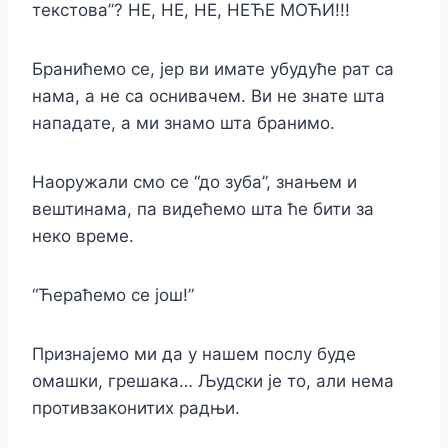
текстова”? НЕ, НЕ, НЕ, НЕЋЕ МОЋИ!!!
Бранићемо се, јер ви имате убудуће рат са
нама, а не са оснивачем. Ви не знате шта
нападате, а ми знамо шта бранимо.
Наоружали смо се “до зуба”, знањем и
вештинама, па видећемо шта ће бити за
неко време.
“Ћераћемо се још!”
Признајемо ми да у нашем послу буде
омашки, грешака… Људски је то, али нема
противзаконитих радњи.