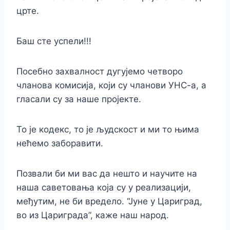
црте.
Баш сте успели!!!
Посебно захвалност дугујемо четворо
чланова комисија, који су чланови УНС-а, а
гласали су за наше пројекте.
То је кодекс, то је људскост и ми то њима
нећемо заборавити.
Позвали би ми вас да нешто и научите на
наша саветовања која су у реализацији,
међутим, не би вредело. “Јуне у Цариград,
во из Цариграда”, каже наш народ.