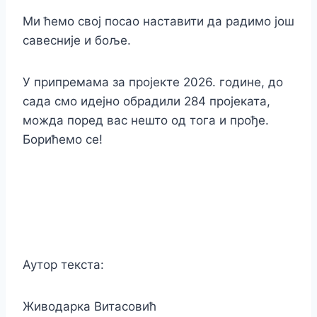
Ми ћемо свој посао наставити да радимо још
савесније и боље.
У припремама за пројекте 2026. године, до
сада смо идејно обрадили 284 пројеката,
можда поред вас нешто од тога и прође.
Борићемо се!
Аутор текста:
Живодарка Витасовић