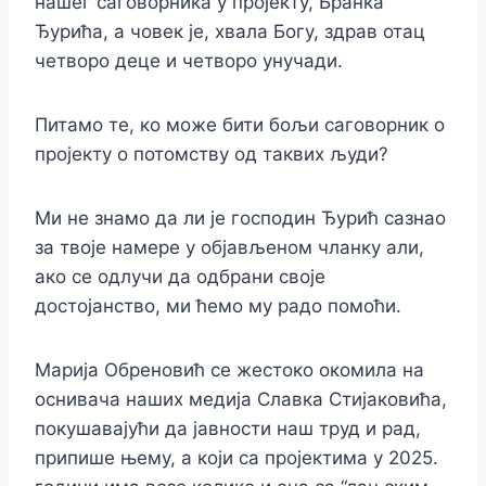
нашег саговорника у пројекту, Бранка
Ђурића, а човек је, хвала Богу, здрав отац
четворо деце и четворо унучади.
Питамо те, ко може бити бољи саговорник о
пројекту о потомству од таквих људи?
Ми не знамо да ли је господин Ђурић сазнао
за твоје намере у објављеном чланку али,
ако се одлучи да одбрани своје
достојанство, ми ћемо му радо помоћи.
Марија Обреновић се жестоко окомила на
оснивача наших медија Славка Стијаковића,
покушавајући да јавности наш труд и рад,
припише њему, а који са пројектима у 2025.