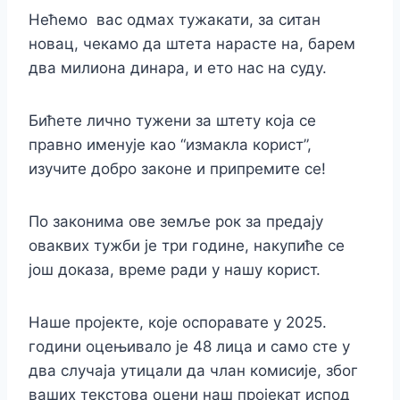
Нећемо вас одмах тужакати, за ситан
новац, чекамо да штета нарасте на, барем
два милиона динара, и ето нас на суду.
Бићете лично тужени за штету која се
правно именује као “измакла корист”,
изучите добро законе и припремите се!
По законима ове земље рок за предају
оваквих тужби је три године, накупиће се
још доказа, време ради у нашу корист.
Наше пројекте, које оспоравате у 2025.
години оцењивало је 48 лица и само сте у
два случаја утицали да члан комисије, због
ваших текстова оцени наш пројекат испод