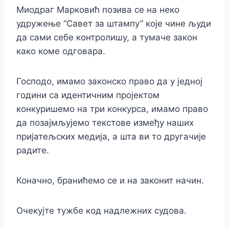
Миодраг Марковић позива се на неко
удружење “Савет за штампу” које чине људи
да сами себе контролишу, а тумаче закон
како коме одговара.
Господо, имамо законско право да у једној
години са идентичним пројектом
конкуришемо на три конкурса, имамо право
да позајмљујемо текстове између наших
пријатељских медија, а шта ви то другачије
радите.
Коначно, бранићемо се и на законит начин.
Очекујте тужбе код надлежних судова.