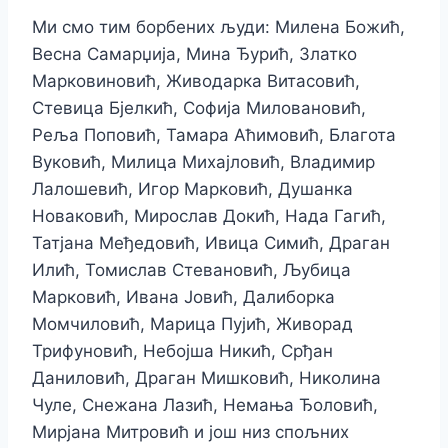
Ми смо тим борбених људи: Милена Божић,
Весна Самарџија, Мина Ђурић, Златко
Марковиновић, Живодарка Витасовић,
Стевица Бјелкић, Софија Миловановић,
Реља Поповић, Тамара Аћимовић, Благота
Вуковић, Милица Михајловић, Владимир
Лалошевић, Игор Марковић, Душанка
Новаковић, Мирослав Докић, Нада Гагић,
Татјана Међедовић, Ивица Симић, Драган
Илић, Томислав Стевановић, Љубица
Марковић, Ивана Јовић, Далиборка
Момчиловић, Марица Пујић, Живорад
Трифуновић, Небојша Никић, Срђан
Даниловић, Драган Мишковић, Николина
Чуле, Снежана Лазић, Немања Ђоловић,
Мирјана Митровић и још низ спољних