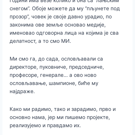
години има везе колико и она са “лањским
снегом”. Обоје можете да му “пљунете под
прозор”, човек је своје давно урадио, по
законима ове земље основао медије,
именовао одговорна лица на којима је сва
делатност, а то смо МИ.
Ми смо га, до сада, ословљавали са
директоре, пуковниче, председниче,
професоре, генерале… а ово ново
ословљавање, шампионе, биће му
најдраже.
Како ми радимо, тако и зарадимо, прво и
основно нама, јер ми пишемо пројекте,
реализујемо и правдамо их.