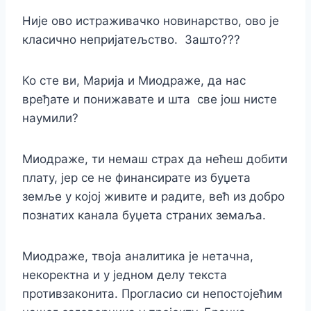
Није ово истраживачко новинарство, ово је
класично непријатељство. Зашто???
Ко сте ви, Марија и Миодраже, да нас
вређате и понижавате и шта све још нисте
наумили?
Миодраже, ти немаш страх да нећеш добити
плату, јер се не финансирате из буџета
земље у којој живите и радите, већ из добро
познатих канала буџета страних земаља.
Миодраже, твоја аналитика је нетачна,
некоректна и у једном делу текста
противзаконита. Прогласио си непостојећим