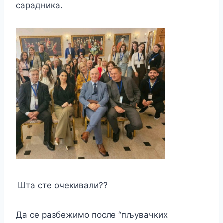
сарадника.
Шта сте очекивали??
Да се разбежимо после “пљувачких