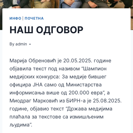
ИНФО
|
ПОЧЕТНА
НАШ ОДГОВОР
By
admin
Марија Обреновић је 20.05.2025. године
објавила текст под називом “Шампион
медијских конкурса: За медије бившег
официра ЈНА само од Министарства
информисања више од 200.000 евра”, а
Миодраг Марковић из БИРН-а је 25.08.2025.
године, објавио текст “Држава медијима
плаћала за текстове са измишљеним
људима”.