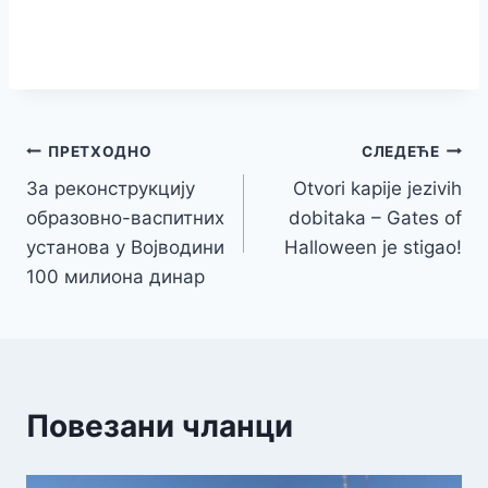
Кретање
ПРЕТХОДНО
СЛЕДЕЋЕ
За реконструкцију
Otvori kapije jezivih
чланка
образовно-васпитних
dobitaka – Gates of
установа у Војводини
Halloween je stigao!
100 милиона динар
Повезани чланци