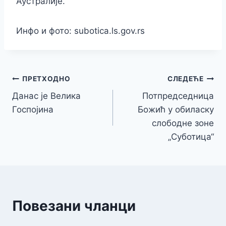
Аустралије.
Инфо и фото: subotica.ls.gov.rs
Кретање
ПРЕТХОДНО
СЛЕДЕЋЕ
Данас је Велика
Потпредседница
чланка
Госпојина
Божић у обиласку
слободне зоне
„Суботица“
Повезани чланци