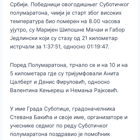
Србији. Победници овогодишњег Суботичког
полумаратона, чиији је старт због високих
температура био померен на 8.00 часова
ујутро, су Маријен Шипошне Мачаи и Габор
Једлински који су стазу од 21 километар
истрчали за 1:37:51, односно 01:19:47.
Поред Полумаратона, трчало се и на 10 и на
5 километара где су тријумфовали Анита
Цалберт и Денис Фируловић, односно
Валентина Кењереш и Немања Рајковић.
У име Града Суботице, градоначелника
Стевана Бакића и своје име, организаторе и
учеснике седмог по реду Суботичког
полумаратона поздравио је помоћник