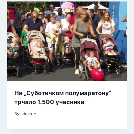
На „Суботичком полумаратону“
трчало 1.500 учесника
By
admin