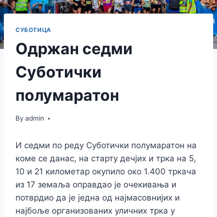
СУБОТИЦА
Одржан седми
Суботички
полумаратон
By
admin
И седми по реду Суботички полумаратон на
коме се данас, на старту дечјих и трка на 5,
10 и 21 километар окупило око 1.400 тркача
из 17 земаља оправдао је очекивања и
потврдио да је једна од најмасовнијих и
најбоље организованих уличних трка у