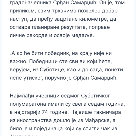
градоначелника Срђан Самарџић. Он је, том
приликом, свим тркачима пожелео добар
наступ, да пређу зацртане километре, да
остваре планиране резултате, поправе
личне рекорде и освоје медаље.
„А ко ће бити победник, на крају није ни
важно. Победници сте сви ви који ћете,
верујем, из Суботице, као и до сада, понети
лепе утиске“, поручио је Срђан Самарџић.
Најмлађи учесници седмог Суботичког
полумаратона имали су свега седам година,
а најстарији 74 године. Највише такмичара
из иностранства дошло је из Мађарске, а
било је и појединаца који су стигли чак из