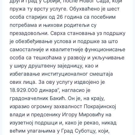
други град у Србији, после Новог Сада, који
пружа ту врсту услуге. Обухваћено је шест
особа старијих од 26 година са посебним
потребама и њихови родитељи су
презадовољни. Сврха становања уз подршку
је обезбеђивање услова и подршке за што
самосталније и квалитетније функционисање
особа са тешкоћама у развоју и укључивање
у ширу друштвену заједницу, као и
избегавање институционалног смештаја
ових лица. За ову услугу издвојено је
18.929.000 динара“, нагласио је
градоначелник Бакић. Он је, на крају,
изразио огромну захвалност Покрајинској
влади и предсенику Игору Мировићу на
изузетној подршци и, како је рекао, никад
већим улагањима у Град Суботцу, који,