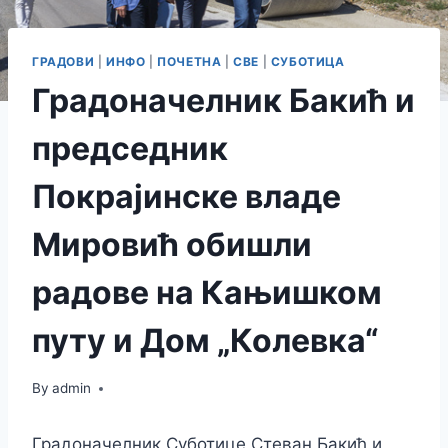
ГРАДОВИ
|
ИНФО
|
ПОЧЕТНА
|
СВЕ
|
СУБОТИЦА
Градоначелник Бакић и
председник
Покрајинске владе
Мировић обишли
радове на Кањишком
путу и Дом „Колевка“
By
admin
Градоначелник Суботице Стеван Бакић и