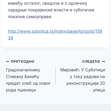
између осталог, сведоче и о одличној
сарадњи покрајинске власти и суботичке
локалне самоуправе.
http://www.subotica.rs/index/page/lg/cp/id/159
39
Кретање
ПРЕТХОДНО
СЛЕДЕЋЕ
Градоначелнику
Мировић: У Суботици
чланка
Стевану Бакићу
у току радови на
предат хлеб од новог
реконструкцији 20
рода пшенице
улица