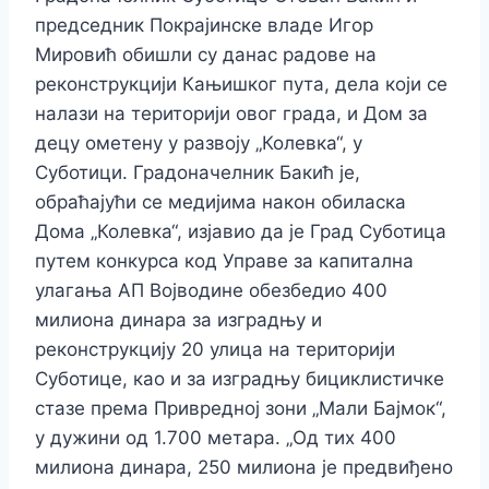
председник Покрајинске владе Игор
Мировић обишли су данас радове на
реконструкцији Кањишког пута, дела који се
налази на територији овог града, и Дом за
децу ометену у развоју „Колевка“, у
Суботици. Градоначелник Бакић је,
обраћајући се медијима након обиласка
Дома „Колевка“, изјавио да је Град Суботица
путем конкурса код Управе за капитална
улагања АП Војводине обезбедио 400
милиона динара за изградњу и
реконструкцију 20 улица на територији
Суботице, као и за изградњу бициклистичке
стазе према Привредној зони „Мали Бајмок“,
у дужини од 1.700 метара. „Од тих 400
милиона динара, 250 милиона је предвиђено