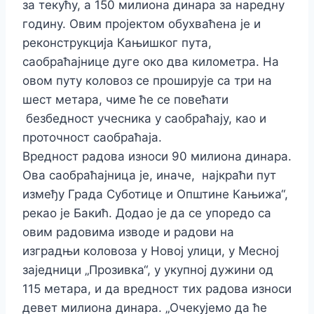
за текућу, а 150 милиона динара за наредну
годину. Овим пројектом обухваћена је и
реконструкција Кањишког пута,
саобраћајнице дуге око два километра. На
овом путу коловоз се проширује са три на
шест метара, чиме ће се повећати
безбедност учесника у саобраћају, као и
проточност саобраћаја.
Вредност радова износи 90 милиона динара.
Ова саобраћајница је, иначе, најкраћи пут
између Града Суботице и Општине Кањижа“,
рекао је Бакић. Додао је да се упоредо са
овим радовима изводе и радови на
изградњи коловоза у Новој улици, у Месној
заједници „Прозивка“, у укупној дужини од
115 метара, и да вредност тих радова износи
девет милиона динара. „Очекујемо да ће