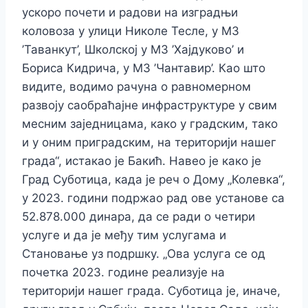
ускоро почети и радови на изградњи
коловоза у улици Николе Тесле, у МЗ
’Таванкут’, Школској у МЗ ’Хајдуково’ и
Бориса Кидрича, у МЗ ’Чантавир’. Као што
видите, водимо рачуна о равномерном
развоју саобраћајне инфраструктуре у свим
месним заједницама, како у градским, тако
и у оним приградским, на територији нашег
града“, истакао је Бакић. Навео је како је
Град Суботица, када је реч о Дому „Колевка“,
у 2023. години подржао рад ове установе са
52.878.000 динара, да се ради о четири
услуге и да је међу тим услугама и
Становање уз подршку. „Ова услуга се од
почетка 2023. године реализује на
територији нашег града. Суботица је, иначе,