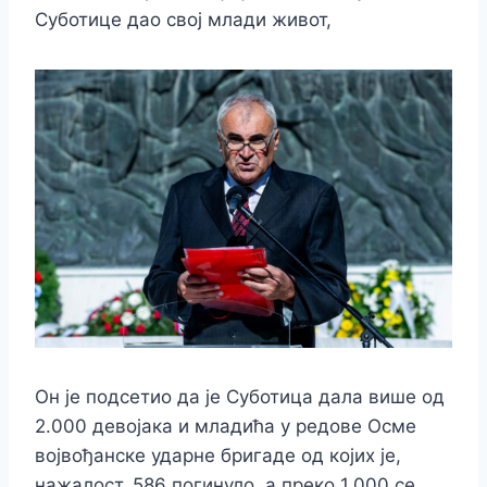
Суботице дао свој млади живот,
Он је подсетио да је Суботица дала више од
2.000 девојака и младића у редове Осме
војвођанске ударне бригаде од којих је,
нажалост, 586 погинуло, а преко 1.000 се