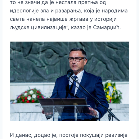
то не значи да је нестала претња од
идеологије зла и разарања, која је народима
света нанела највише жртава у историји
људске цивилизације“, казао је Самарџић.
И данас, додао је, постоје покушаји ревизије