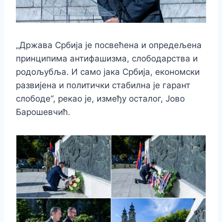
„Држава Србија је посвећена и опредељена
принципима антифашизма, слободарства и
родољубља. И само јака Србија, економски
развијена и политички стабилна је гарант
слободе“, рекао је, између осталог, Јово
Барошевчић.