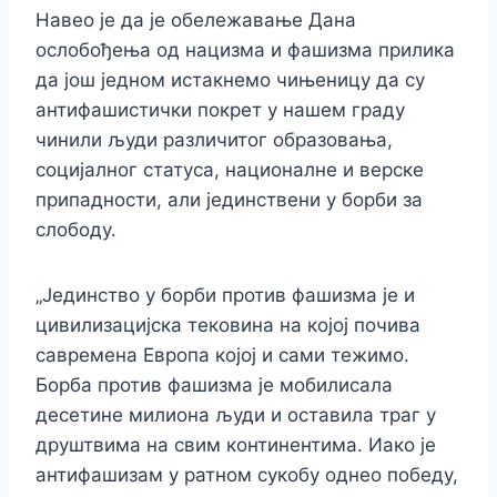
Навео је да је обележавање Дана
ослобођења од нацизма и фашизма прилика
да још једном истакнемо чињеницу да су
антифашистички покрет у нашем граду
чинили људи различитог образовања,
социјалног статуса, националне и верске
припадности, али јединствени у борби за
слободу.
„Јединство у борби против фашизма је и
цивилизацијска тековина на којој почива
савремена Европа којој и сами тежимо.
Борба против фашизма је мобилисала
десетине милиона људи и оставила траг у
друштвима на свим континентима. Иако је
антифашизам у ратном сукобу однео победу,