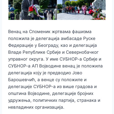
Венац на Споменик жртвама фашизма
положила је делегација амбасаде Руске
Федерације у Београду, као и делегација
Владе Републике Србије и Севернобачког
управног округа. У име СУБНОР-а Србије и
СУБНОР-а АП Војводине венац је положила
делегација коју је предводио Јово
Барошевчић, а венце су положиле и
делегације СУБНОР-а из више градова и
општина Војводине, делегације бројних
удружења, политичких партија, странака и
невладиних организација.