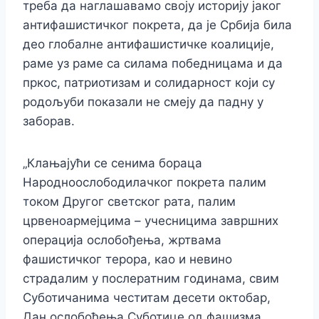
треба да наглашавамо своју историју јаког
антифашистичког покрета, да је Србија била
део глобалне антифашистичке коалиције,
раме уз раме са силама победницама и да
пркос, патриотизам и солидарност који су
родољуби показали не смеју да падну у
заборав.
„Клањајући се сенима бораца
Народноослободилачког покрета палим
током Другог светског рата, палим
црвеноармејцима – учесницима завршних
операција ослобођења, жртвама
фашистичког терора, као и невино
страдалим у послератним годинама, свим
Суботичанима честитам десети октобар,
Дан ослобођења Суботице од фашизма