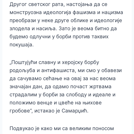
Другог светског рата, настојања да се
монструозна идеологија фашизма и нацизма
преобрази у неке друге облике и идеологије
злодела и насиља. Зато је веома битно да
будемо одлучни у борби против таквих
покушаја.
„Поштујући славну и херојску борбу
родољуба и антифашиста, ми смо у обавези
да сачувамо сећање на овај за нас веома
значајан дан, да одамо почаст жртвама
страдалим у борби за слободу и идеале и
положимо венце и цвеће на њихове
гробове“, истакао је Самарџић.
Подвукао је како ми са великим поносом