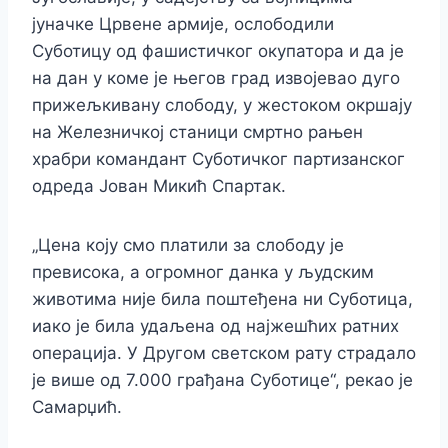
јуначке Црвене армије, ослободили
Суботицу од фашистичког окупатора и да је
на дан у коме је његов град извојевао дуго
прижељкивану слободу, у жестоком окршају
на Железничкој станици смртно рањен
храбри командант Суботичког партизанског
одреда Јован Микић Спартак.
„Цена коју смо платили за слободу је
превисока, а огромног данка у људским
животима није била поштеђена ни Суботица,
иако је била удаљена од најжешћих ратних
операција. У Другом светском рату страдало
је више од 7.000 грађана Суботице“, рекао је
Самарџић.