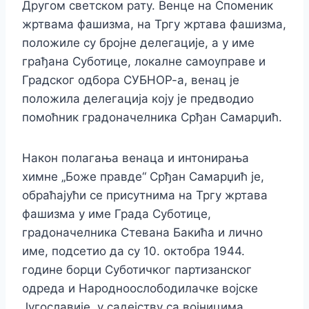
Другом светском рату. Венце на Споменик
жртвама фашизма, на Тргу жртава фашизма,
положиле су бројне делегације, а у име
грађана Суботице, локалне самоуправе и
Градског одбора СУБНОР-а, венац је
положила делегација коју је предводио
помоћник градоначелника Срђан Самарџић.
Након полагања венаца и интонирања
химне „Боже правде“ Срђан Самарџић је,
обраћајући се присутнима на Тргу жртава
фашизма у име Града Суботице,
градоначелника Стевана Бакића и лично
име, подсетио да су 10. октобра 1944.
године борци Суботичког партизанског
одреда и Народноослободилачке војске
Југославије, у садејству са војницима