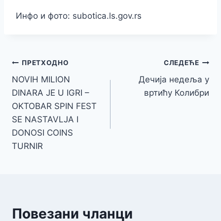
Инфо и фото: subotica.ls.gov.rs
Кретање
ПРЕТХОДНО
СЛЕДЕЋЕ
NOVIH MILION
Дечија недеља у
чланка
DINARA JE U IGRI –
вртићу Колибри
OKTOBAR SPIN FEST
SE NASTAVLJA I
DONOSI COINS
TURNIR
Повезани чланци