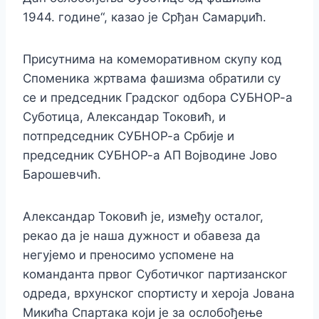
1944. године“, казао је Срђан Самарџић.
Присутнима на комеморативном скупу код
Споменика жртвама фашизма обратили су
се и председник Градског одбора СУБНОР-а
Суботица, Александар Токовић, и
потпредседник СУБНОР-а Србије и
председник СУБНОР-а АП Војводине Јово
Барошевчић.
Александар Токовић је, између осталог,
рекао да је наша дужност и обавеза да
негујемо и преносимо успомене на
команданта првог Суботичког партизанског
одреда, врхунског спортисту и хероја Јована
Микића Спартака који је за ослобођење