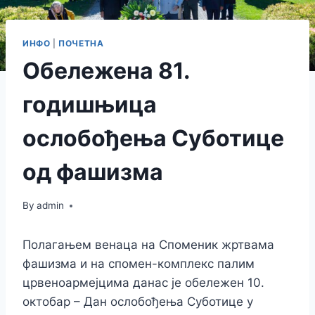
ИНФО
|
ПОЧЕТНА
Обележена 81.
годишњица
ослобођења Суботице
од фашизма
By
admin
Полагањем венаца на Споменик жртвама
фашизма и на спомен-комплекс палим
црвеноармејцима данас је обележен 10.
октобар – Дан ослобођења Суботице у