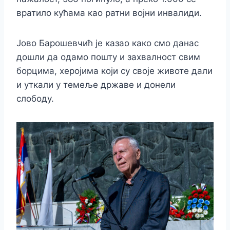
вратило кућама као ратни војни инвалиди.
Јово Барошевчић је казао како смо данас
дошли да одамо пошту и захвалност свим
борцима, херојима који су своје животе дали
и уткали у темеље државе и донели
слободу.