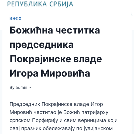
ИНФО
Божићна честитка
председника
Покрајинске владе
Игора Мировића
By
admin
Председник Покрајинске владе Игор
Мировић честитао је Божић патријарху
српском Порфирију и свим верницима који
овај празник обележавају по јулијанском