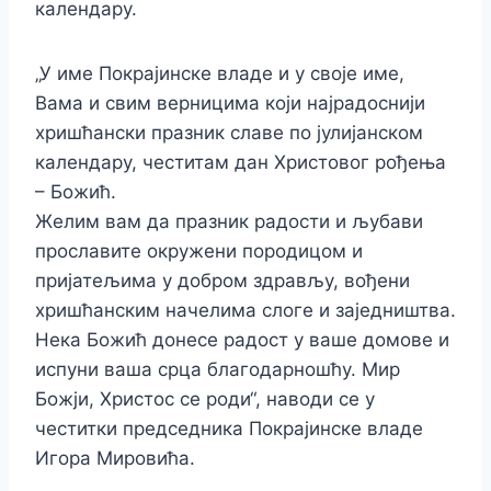
календару.
„У име Покрајинске владе и у своје име,
Вама и свим верницима који најрадоснији
хришћански празник славе по јулијанском
календару, честитам дан Христовог рођења
– Божић.
Желим вам да празник радости и љубави
прославите окружени породицом и
пријатељима у добром здрављу, вођени
хришћанским начелима слоге и заједништва.
Нека Божић донесе радост у ваше домове и
испуни ваша срца благодарношћу. Мир
Божји, Христос се роди“, наводи се у
честитки председника Покрајинске владе
Игора Мировића.