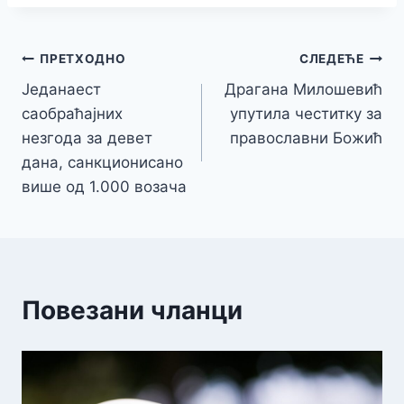
Кретање
ПРЕТХОДНО
СЛЕДЕЋЕ
Једанаест
Драгана Милошевић
чланка
саобраћајних
упутила честитку за
незгода за девет
православни Божић
дана, санкционисано
више од 1.000 возача
Повезани чланци