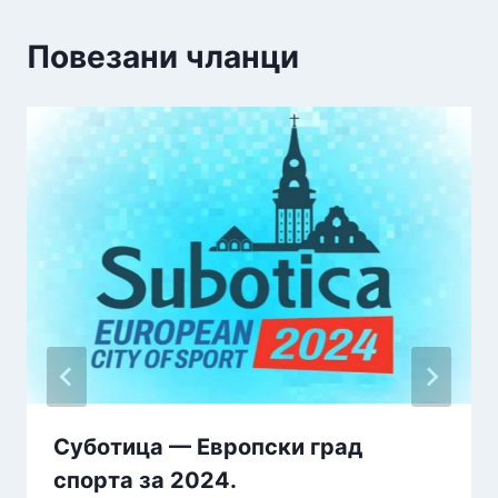
Повезани чланци
Суботица — Европски град
спорта за 2024.