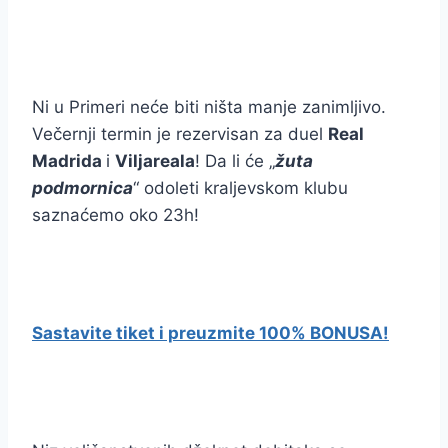
Ni u Primeri neće biti ništa manje zanimljivo.
Večernji termin je rezervisan za duel
Real
Madrida
i
Viljareala
! Da li će „
žuta
podmornica
“ odoleti kraljevskom klubu
saznaćemo oko 23h!
Sastavite tiket i preuzmite 100% BONUSA!