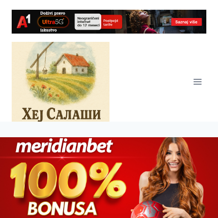
Skip
to
content