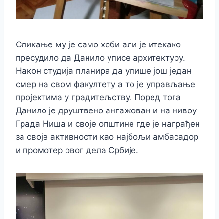
Сликање му је само хоби али је итекако
пресудило да Данило уписе архитектуру.
Након студија планира да упише још један
смер на свом факултету а то је управљање
пројектима у градитељству. Поред тога
Данило је друштвено ангажован и на нивоу
Града Ниша и своје општине где је награђен
за своје активности као најбољи амбасадор
и промотер овог дела Србије.