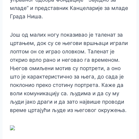
младе” и представник Канцеларије за младе
Града Ниша.
Још од малих ногу показивао је таленат за
цртањем, док су се његови вршњаци играли
лоптом он се играо оловком. Таленат је
открио врло рано и неговао га временом.
Његов омиљени мотив су портрети, а оно
што је карактеристично за њега, до сада је
поклонио преко стотину портрета. Каже да
воли комуникацију са. људима и да су му
људи јако драги и да зато највише проводи
време цртајући људе из његовог окружења.