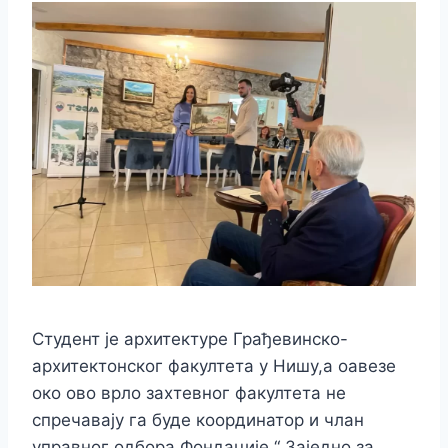
Студент је архитектуре Грађевинско-
архитектонског факултета у Нишу,а оавезе
око ово врло захтевног факултета не
спречавају га буде координатор и члан
управног одбора Фондације “ Заједно за