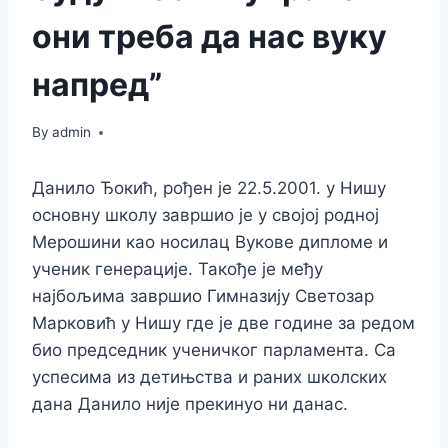
они треба да нас вуку
напред”
By
admin
Данило Ђокић, рођен је 22.5.2001. у Нишу
основну школу завршио је у својој родној
Мерошини као носилац Вукове дипломе и
ученик генерације. Такође је међу
најбољима завршио Гимназију Светозар
Марковић у Нишу где је две године за редом
био председник ученичког парламента. Са
успесима из детињства и раних школских
дана Данило није прекинуо ни данас.