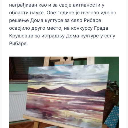
награђиван као и за своје активности у
области науке. Ове године је његово идејно
решење Дома културе за село Рибаре
освојило друго место, на конкурсу Града
Крушевца за изградњу Дома културе у селу
Рибаре.