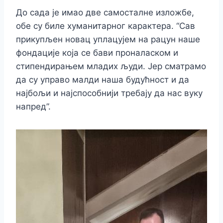
До сада је имао две самосталне изложбе,
обе су биле хуманитарног карактера. “Сав
прикупљен новац уплацујем на рацун наше
фондације која се бави проналаском и
стипендирањем младих људи. Јер сматрамо
да су управо малди наша будућност и да
најбољи и најспособнији требају да нас вуку
напред”.