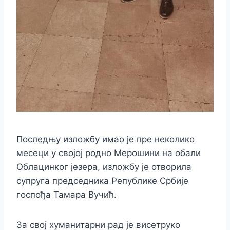
Последњу изложбу имао је пре неколико
месеци у својој родно Мерошини на обали
Облацинког језера, изложбу је отворила
супруга председника Републике Србије
госпођа Тамара Вучић.
За свој хуманитарни рад је висетруко