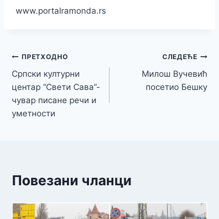
www.portalramonda.rs
Кретање
ПРЕТХОДНО
СЛЕДЕЋЕ
Српски културни
Милош Вучевић
чланка
центар “Свети Сава”-
посетио Бешку
чувар писане речи и
уметности
Повезани чланци