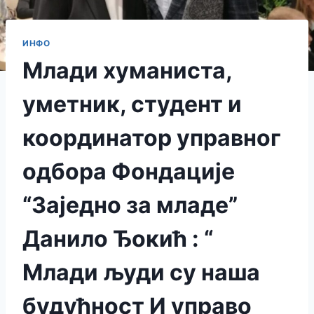
ИНФО
Млади хуманиста,
уметник, студент и
координатор управног
одбора Фондације
“Заједно за младе”
Данило Ђокић : “
Млади људи су наша
будућност И управо