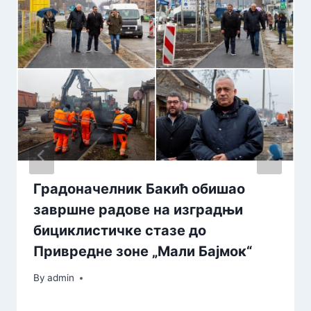
Градоначелник Бакић обишао
завршне радове на изградњи
бициклистичке стазе до
Привредне зоне „Мали Бајмок“
By
admin