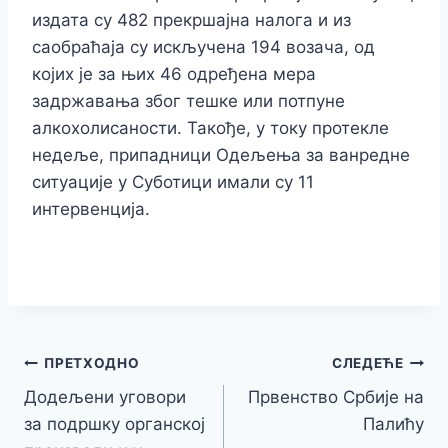
издата су 482 прекршајна налога и из
саобраћаја су искључена 194 возача, од
којих је за њих 46 одређена мера
задржавања због тешке или потпуне
алкохолисаности. Такође, у току протекле
недеље, припадници Одељења за ванредне
ситуације у Суботици имали су 11
интервенција.
Кретање
ПРЕТХОДНО
СЛЕДЕЋЕ
Додељени уговори
Првенство Србије на
чланка
за подршку органској
Палићу