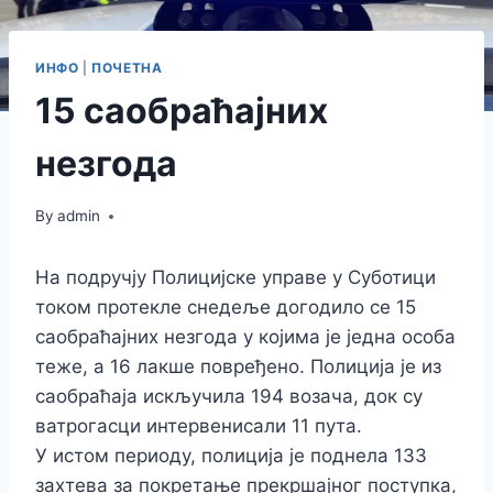
ИНФО
|
ПОЧЕТНА
15 саобраћајних
незгода
By
admin
На подручју Полицијске управе у Суботици
током протекле снедеље догодило се 15
саобраћајних незгода у којима је једна особа
теже, а 16 лакше повређено. Полиција је из
саобраћаја искључила 194 возача, док су
ватрогасци интервенисали 11 пута.
У истом периоду, полиција је поднела 133
захтева за покретање прекршајног поступка,