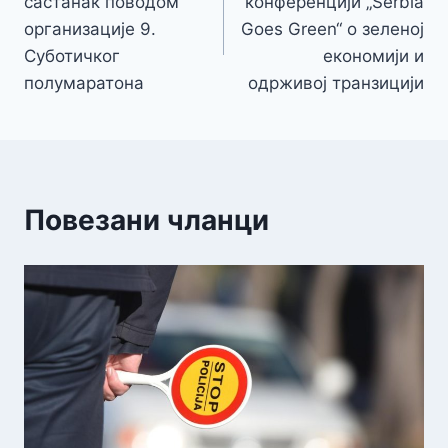
састанак поводом
конференцији „Serbia
организације 9.
Goes Green“ о зеленој
Суботичког
економији и
полумаратона
одрживој транзицији
Повезани чланци