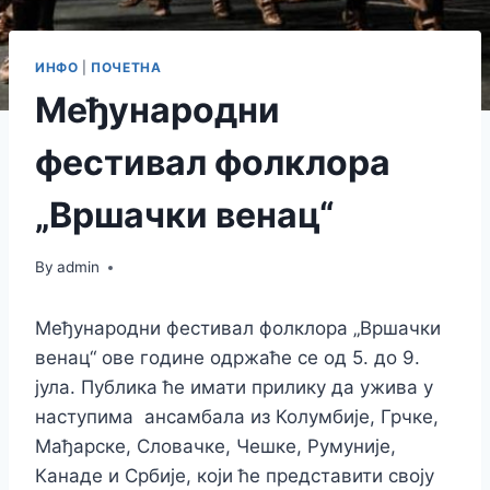
ИНФО
|
ПОЧЕТНА
Међународни
фестивал фолклора
„Вршачки венац“
By
admin
Међународни фестивал фолклора „Вршачки
венац“ ове године одржаће се од 5. до 9.
јула. Публика ће имати прилику да ужива у
наступима ансамбала из Колумбије, Грчке,
Мађарске, Словачке, Чешке, Румуније,
Канаде и Србије, који ће представити своју