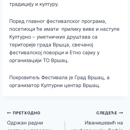
традицију и културу.
Поред главног фестивалског програма,
посетиоци ће имати прилику виве и наступе
Културно – уметничких друштава са
територије града Вршца, свечаној
фестивалској поворци и Етно сајму у
организацији ТО Вршац.
Покровитељ Фестивала је Град Вршац, а
организатор Културни центар Вршац.
Кретање
ПРЕТХОДНО
СЛЕДЕЋЕ
Одржан радни
Иванишевић на
чланка