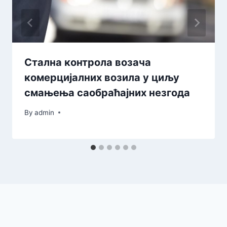
Стална контрола возача
комерцијалних возила у циљу
смањења саобраћајних незгода
By
admin