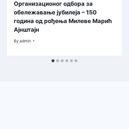
Организационог одбора за
обележавање јубилеја – 150
година од рођења Милеве Марић
Ајнштајн
By
admin