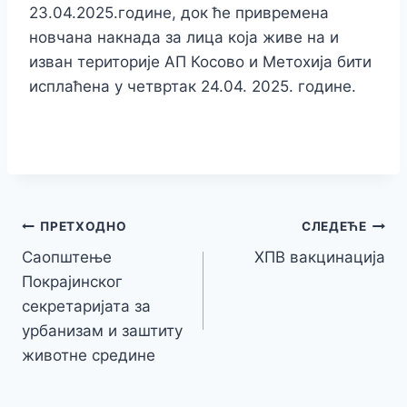
23.04.2025.године, док ће привремена
новчана накнада за лица која живе на и
изван територије АП Косово и Метохија бити
исплаћена у четвртак 24.04. 2025. године.
Кретање
ПРЕТХОДНО
СЛЕДЕЋЕ
Саопштење
ХПВ вакцинација
чланка
Покрајинског
секретаријата за
урбанизам и заштиту
животне средине