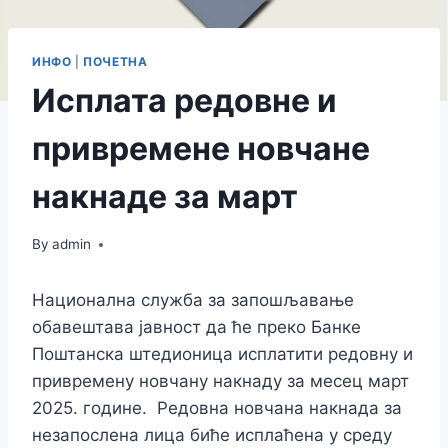
ИНФО
|
ПОЧЕТНА
Исплата редовне и
привремене новчане
накнаде за март
By
admin
Национална служба за запошљавање
обавештава јавност да ће преко Банке
Поштанска штедионица исплатити редовну и
привремену новчану накнаду за месец март
2025. године. Редовна новчана накнада за
незапослена лица биће исплаћена у среду