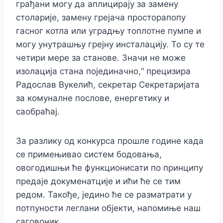
грађани могу да аплицирају за замену
столарије, замену грејача просторапопу
гасног котла или уградњу топлотне пумпе и
могу унутрашњу грејну инсталацију. То су те
четири мере за станове. Значи не може
изолација стана појединачно,“ прецизира
Радослав Вукелић, секретар Секретаријата
за комуналне послове, енергетику и
саобраћај.
За разлику од конкурса прошле године када
се примењивао систем бодовања,
овогодишњи ће функционисати по принципу
предаје докуменатције и ићи ће се тим
редом. Такође, једино ће се разматрати у
потпуности леглани објекти, напомиње наш
саговоник.