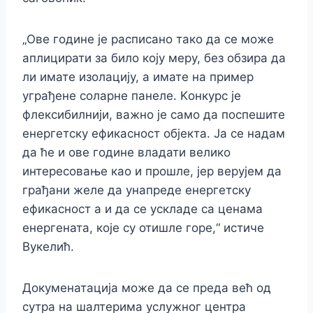
„Ове године је расписано тако да се може
аплицирати за било коју меру, без обзира да
ли имате изолацију, а имате на пример
уграђене соларне панеле. Kонкурс је
флексибилнији, важно је само да поспешите
енергетску ефикасност објекта. Ја се надам
да ће и ове године владати велико
интересовање као и прошле, јер верујем да
грађани желе да унапреде енергетску
ефикасност а и да се ускладе са ценама
енергената, које су отишле горе,“ истиче
Вукелић.
Докуменатација може да се преда већ од
сутра на шалтерима услужног центра