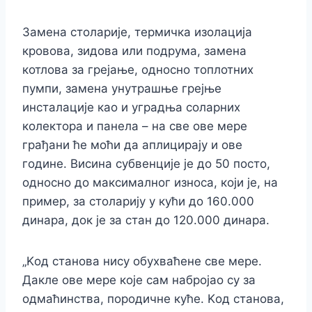
Замена столарије, термичка изолација
кровова, зидова или подрума, замена
котлова за грејање, односно топлотних
пумпи, замена унутрашње грејње
инсталације као и уградња соларних
колектора и панела – на све ове мере
грађани ће моћи да аплицирају и ове
године. Висина субвенције је до 50 посто,
односно до максималног износа, који је, на
пример, за столарију у кући до 160.000
динара, док је за стан до 120.000 динара.
„Kод станова нису обухваћене све мере.
Дакле ове мере које сам набројао су за
одмаћинства, породичне куће. Kод станова,