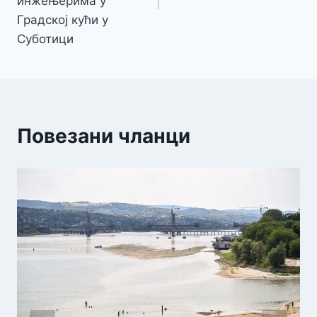
инжењерима у
Градској кући у
Суботици
Повезани чланци