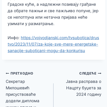
Градске куће, а надлежни позивају грађане
да обрате пажњи и све пажљиво попуне, јер
се непотпуна или нетачна пријава неће
узимати у разматрање.
Инфо:
https://vojvodjanski.com/tvsubotica/drus
tvo/2023/11/07/za-koje-sve-mere-energetske-
sanacije-suboticani-mogu-da-konkurisu
Кретање
ПРЕТХОДНО
СЛЕДЕЋЕ
Секретар
Јавна расправа о
чланка
Милошевић
Нацрту буџета за
присуствоваће
2024 годину
додели диплома