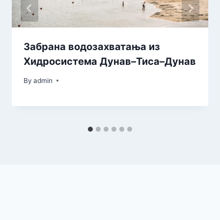
Забрана водозахватања из
Хидросистема Дунав–Тиса–Дунав
By
admin