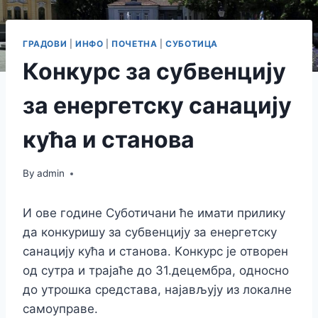
ГРАДОВИ
|
ИНФО
|
ПОЧЕТНА
|
СУБОТИЦА
Конкурс за субвенцију
за енергетску санацију
кућа и станова
By
admin
И ове године Суботичани ће имати прилику
да конкуришу за субвенцију за енергетску
санацију кућа и станова. Kонкурс је отворен
од сутра и трајаће до 31.децембра, односно
до утрошка средстава, најављују из локалне
самоуправе.