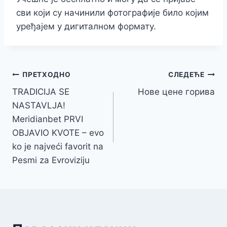
сви који су начинили фотографије било којим
уређајем у дигиталном формату.
Кретање
ПРЕТХОДНО
СЛЕДЕЋЕ
TRADICIJA SE
Нове цене горива
чланка
NASTAVLJA!
Meridianbet PRVI
OBJAVIO KVOTE – evo
ko je najveći favorit na
Pesmi za Evroviziju