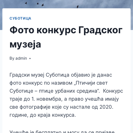
СУБОТИЦА
Фото конкурс Градског
музеја
By
admin
Градски музеј Суботица објавио је данас
фото конкурс по називом „Птичији свет
Суботице – птице урбаних средина“. Конкурс
траје до 1. новембра, а право учешћа имају
све фотографије које су настале од 2020.
године, до краја конкурса.
Учешће је бесплатно и могу да се пријаве