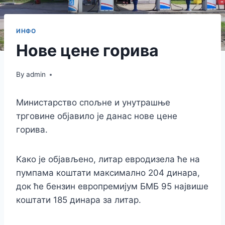
ИНФО
Нове цене горива
By
admin
Министарство спољне и унутрашње
трговине објавило је данас нове цене
горива.
Kако је објављено, литар евродизела ће на
пумпама коштати максимално 204 динара,
док ће бензин европремијум БМБ 95 највише
коштати 185 динара за литар.