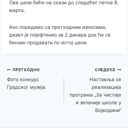
Ове цене биће на снази до следећег петка 8.
марта.
Ако поредимо са претходним износима,
дизел је појефтинио за 2 динара док ће се
бензин продавати по истој цени.
Кретање
ПРЕТХОДНО
СЛЕДЕЋЕ
Фото конкурс
Наставља се
чланка
Градског музеја
реализација
програма „За чистије
и зеленије школе у
Војводини“