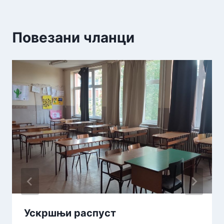
Повезани чланци
Ускршњи распуст