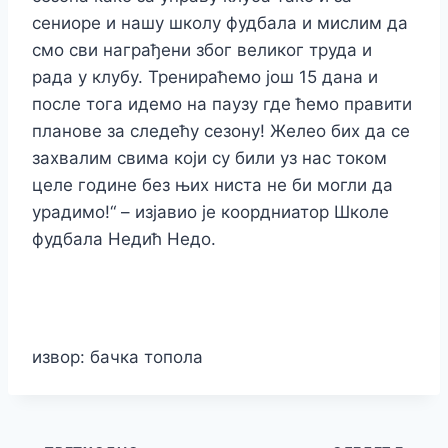
сениоре и нашу школу фудбала и мислим да
смо сви награђени због великог труда и
рада у клубу. Тренираћемо још 15 дана и
после тога идемо на паузу где ћемо правити
планове за следећу сезону! Желео бих да се
захвалим свима који су били уз нас током
целе године без њих ниста не би могли да
урадимо!“ – изјавио је коордниатор Школе
фудбала Недић Недо.
извор: бачка топола