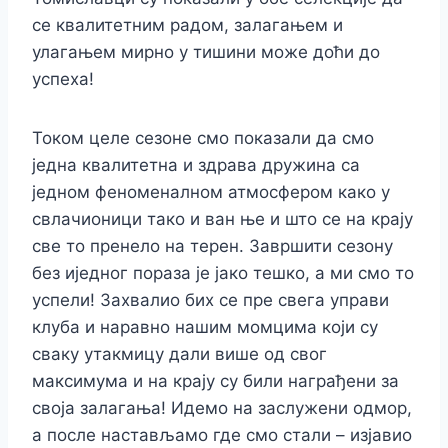
се квалитетним радом, залагањем и
улагањем мирно у тишини може доћи до
успеха!
Током целе сезоне смо показали да смо
једна квалитетна и здрава дружина са
једном феноменалном атмосфером како у
свлачионици тако и ван ње и што се на крају
све то пренело на терен. Завршити сезону
без иједног пораза је јако тешко, а ми смо то
успели! Захвалио бих се пре свега управи
клуба и наравно нашим момцима који су
сваку утакмицу дали више од свог
максимума и на крају су били награђени за
своја залагања! Идемо на заслужени одмор,
а после настављамо где смо стали – изјавио