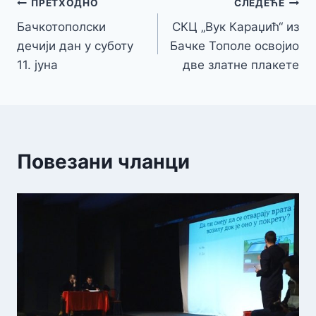
Кретање
ПРЕТХОДНО
СЛЕДЕЋЕ
Бачкотополски
СКЦ „Вук Караџић“ из
чланка
дечији дан у суботу
Бачке Тополе освојио
11. јуна
две златне плакете
Повезани чланци