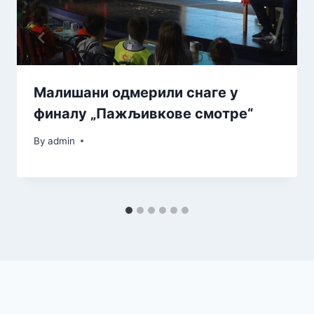
Малишани одмерили снаге у
финалу „Пажљивкове смотре“
By
admin