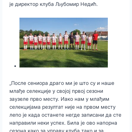
је директор клуба Љубомир Недић.
„После сениора драго ми је што су и наше
млађе селекције у својој првој сезони
заузеле прво месту. Иако нам у млађим
селекцијама резултат није на првом месту
лепо је када останете негде записани да сте
направили неки успех. Била је ово напорна
сезона како за управу клуба тако и за