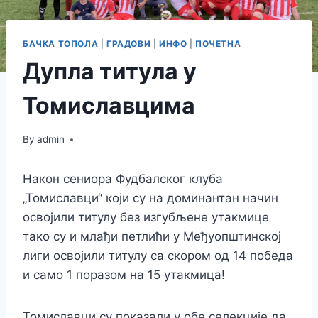
БАЧКА ТОПОЛА
|
ГРАДОВИ
|
ИНФО
|
ПОЧЕТНА
Дупла титула у
Томиславцима
By
admin
Након сениора Фудбалског клуба
„Томиславци“ који су на доминантан начин
освојили титулу без изгубљене утакмице
тако су и млађи петлићи у Међуопштинској
лиги освојили титулу са скором од 14 победа
и само 1 поразом на 15 утакмица!
Томиславци су показали у обе селекције да