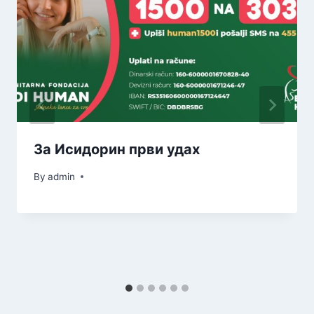
За Исидорин први удах
By
admin