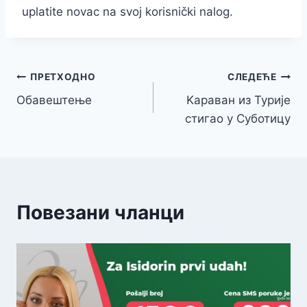
uplatite novac na svoj korisnički nalog.
Кретање
ПРЕТХОДНО
СЛЕДЕЋЕ
Обавештење
Kараван из Турије
чланка
стигао у Суботицу
Повезани чланци