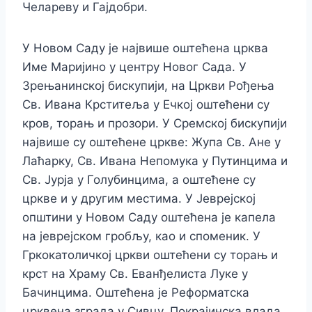
Челареву и Гајдобри.
У Новом Саду је највише оштећена црква
Име Маријино у центру Новог Сада. У
Зрењанинској бискупији, на Цркви Рођења
Св. Ивана Крститеља у Ечкој оштећени су
кров, торањ и прозори. У Сремској бискупији
највише су оштећене цркве: Жупа Св. Ане у
Лаћарку, Св. Ивана Непомука у Путинцима и
Св. Јурја у Голубинцима, а оштећене су
цркве и у другим местима. У Јеврејској
општини у Новом Саду оштећена је капела
на јеврејском гробљу, као и споменик. У
Гркокатоличкој цркви оштећени су торањ и
крст на Храму Св. Еванђелиста Луке у
Бачинцима. Оштећена је Реформатска
црквена зграда у Сивцу. Покрајинска влада