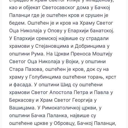
као и објекат Светосавског дома у Бачкој
Палaнци где је оштећен кров и срушен је
бедем. Оштећен је и кров на Храму Светог
Оца Николаја у Опову у Епархији банатској.
У Епархији сремској највише су страдали
храмови у Стејановцима и Добринцима у
општини Рума. На Цркви Преноса Моштију
Светог Оца Николаја у Војки, у општини
Стара Пазова, оштећен је кров, док су на
храму у Голубинцима оштећени торањ, крст
и фасада. У општини Шид су оштећени
храмови Светог Апостола Петра и Павла у
Беркасову и Храм Светог Георгија у
Вашицама. У Римокатоличкој цркви, у
општини Бачка Паланка, највише су
оштећене цркве у Обровцу, Бачкој Паланци,