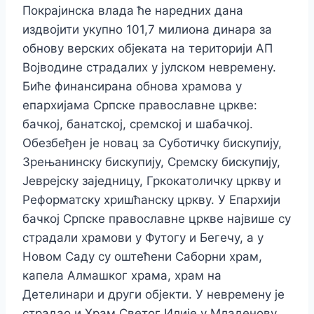
Покрајинска влада ће наредних дана
издвојити укупно 101,7 милиона динара за
обнову верских објеката на територији АП
Војводине страдалих у јулском невремену.
Биће финансирана обнова храмова у
епархијама Српске православне цркве:
бачкој, банатској, сремској и шабачкој.
Обезбеђен је новац за Суботичку бискупију,
Зрењанинску бискупију, Сремску бискупију,
Јеврејску заједницу, Гркокатоличку цркву и
Реформатску хришћанску цркву. У Епархији
бачкој Српске православне цркве највише су
страдали храмови у Футогу и Бегечу, а у
Новом Саду су оштећени Саборни храм,
капела Алмашког храма, храм на
Детелинари и други објекти. У невремену је
страдао и Храм Светог Илије у Младенову,