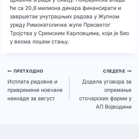
ће са 20,8 милиона динара финансирати и
завршетак унутрашњих радова у Жупном
уреду Римокатоличке жупе Пресветог
Тројства у Сремским Карловцима, који је био
у веома лошем стању.
Кретање
ПРЕТХОДНО
СЛЕДЕЋЕ
Исплата редовне и
Додела уговора за
чланка
привремене новчане
опремање
накнаде за август
сточарских фарми у
АП Војводини