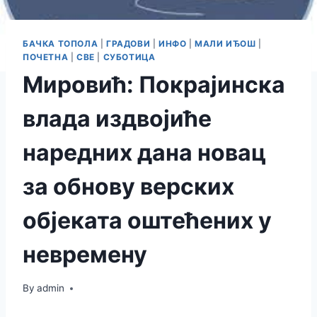
БАЧКА ТОПОЛА
|
ГРАДОВИ
|
ИНФО
|
МАЛИ ИЂОШ
|
ПОЧЕТНА
|
СВЕ
|
СУБОТИЦА
Мировић: Покрајинска
влада издвојиће
наредних дана новац
за обнову верских
објеката оштећених у
невремену
By
admin