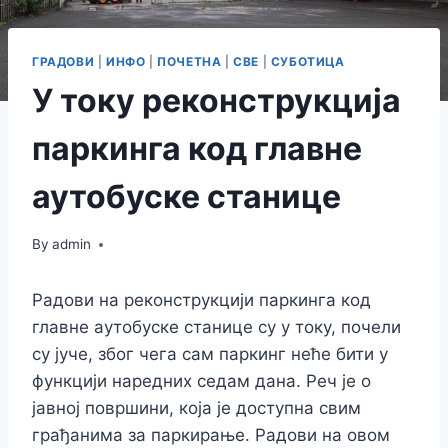
ГРАДОВИ
|
ИНФО
|
ПОЧЕТНА
|
СВЕ
|
СУБОТИЦА
У току реконструкција
паркинга код главне
аутобуске станице
By
admin
Радови на реконструкцији паркинга код
главне аутобуске станице су у току, почели
су јуче, због чега сам паркинг неће бити у
функцији наредних седам дана. Реч је о
јавној површини, која је доступна свим
грађанима за паркирање. Радови на овом