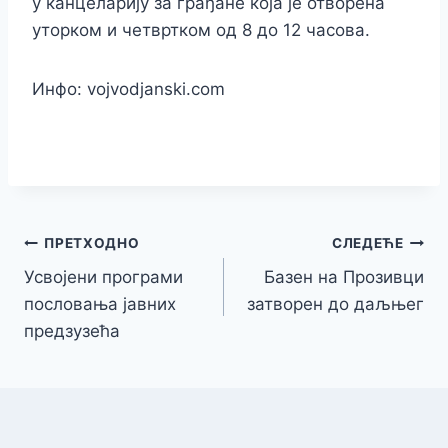
у канцеларију за грађане која је отворена
уторком и четвртком од 8 до 12 часова.
Инфо: vojvodjanski.com
Кретање
ПРЕТХОДНО
СЛЕДЕЋЕ
Усвојени програми
Базен на Прозивци
чланка
пословања јавних
затворен до даљњег
предзузећа