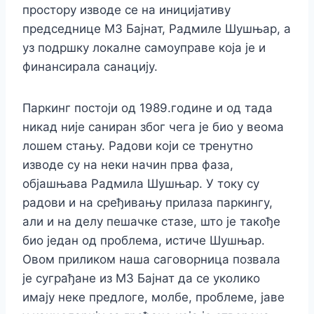
простору изводе се на иницијативу
председнице МЗ Бајнат, Радмиле Шушњар, а
уз подршку локалне самоуправе која је и
финансирала санацију.
Паркинг постоји од 1989.године и од тада
никад није саниран због чега је био у веома
лошем стању. Радови који се тренутно
изводе су на неки начин прва фаза,
објашњава Радмила Шушњар. У току су
радови и на сређивању прилаза паркингу,
али и на делу пешачке стазе, што је такође
био један од проблема, истиче Шушњар.
Овом приликом наша саговорница позвала
је суграђане из МЗ Бајнат да се уколико
имају неке предлоге, молбе, проблеме, јаве