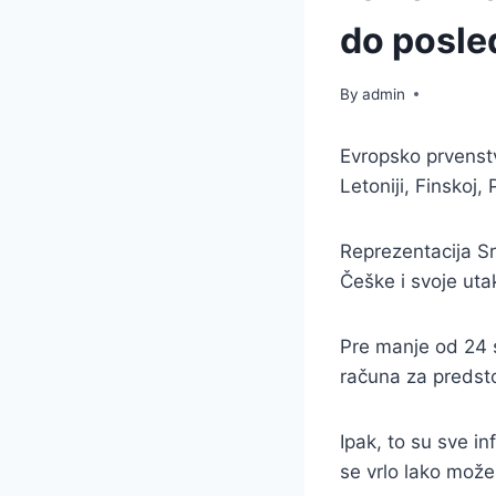
do posle
By
admin
Evropsko prvenst
Letoniji, Finskoj, 
Reprezentacija Srb
Češke i svoje uta
Pre manje od 24 sa
računa za predsto
Ipak, to su sve i
se vrlo lako može