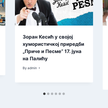
Зоран Кесић у својој
хумористичкој приредби
„Приче и Песме“ 17. јуна
на Палићу
By
admin