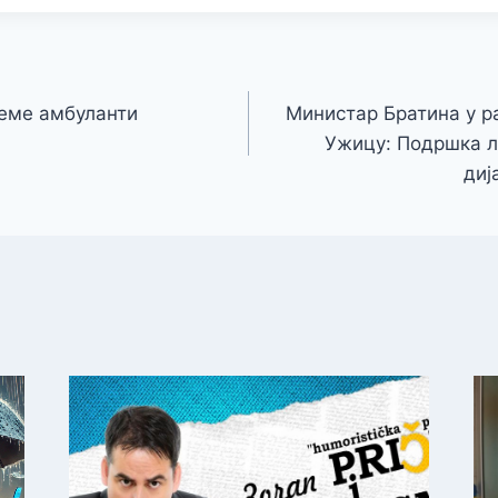
еме амбуланти
Министар Братина у р
Ужицу: Подршка л
диј