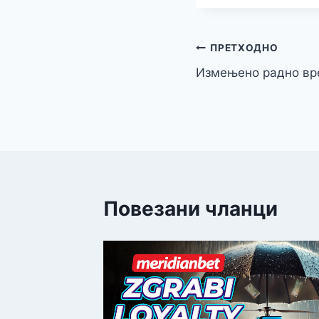
Кретање
ПРЕТХОДНО
Измењено радно вр
чланка
Повезани чланци