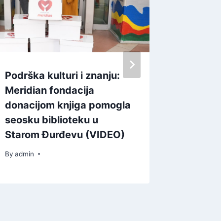
Podrška kulturi i znanju:
Предс
Meridian fondacija
дигита
donacijom knjiga pomogla
женско
seosku biblioteku u
Србији
Starom Đurđevu (VIDEO)
By
admin
By
admin