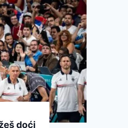
ožeš doći