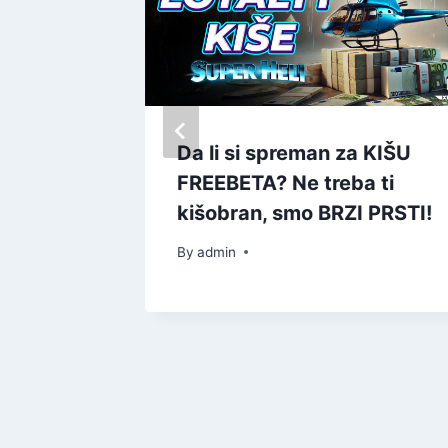
одице
Da li si spreman za KIŠU
FREEBETA? Ne treba ti
kišobran, smo BRZI PRSTI!
By
admin