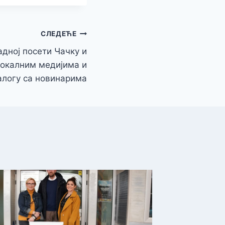
СЛЕДЕЋЕ
адној посети Чачку и
окалним медијима и
алогу са новинарима