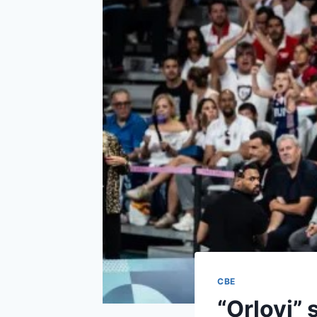
СВЕ
“Orlovi” 