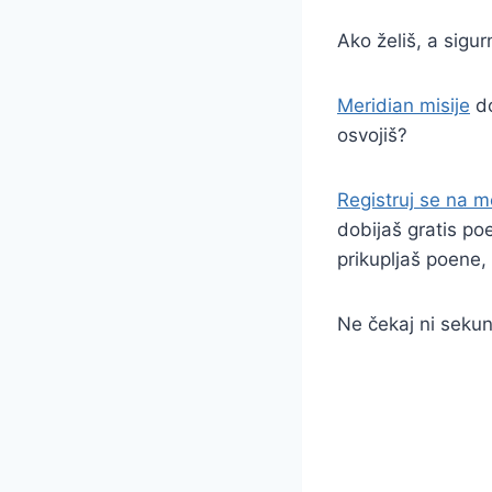
Ako želiš, a sigu
Meridian misije
do
osvojiš?
Registruj se na me
dobijaš gratis po
prikupljaš poene,
Ne čekaj ni seku