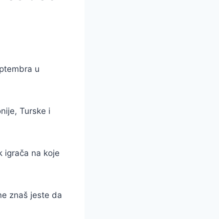
eptembra u
nije, Turske i
k igrača na koje
ne znaš jeste da