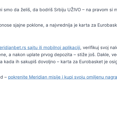
rni smo da želiš, da bodriš Srbiju UŽIVO – na pravom si 
nose sjajne poklone, a najvrednija je karta za Eurobask
ridianbet.rs sajtu ili mobilnoj aplikaciji
, verifikuj svoj na
ene, a nakon uplate prvog depozita – stiže još. Dakle, ve
 a kada ih sakupiš dovoljno – karta za Eurobasket je osi
nd –
pokrenite Meridian misije i kupi svoju omiljenu nagr