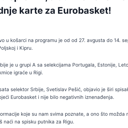
dnje karte za Eurobasket!
vo u košarci na programu je od od 27. avgusta do 14. s
Poljskoj i Kipru.
ije je u grupi A sa selekcijama Portugala, Estonije, Leto
kmice igraće u Rigi.
ta selektor Srbije, Svetislav Pešić, objavio je širi spisa
jeći Eurobasket i nije bilo negativnih iznenađenja.
nformacije koje su nam svima poznate, a ono što možda 
š naći na spisku putnika za Rigu.