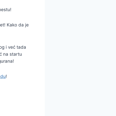
mestu!
et! Kako da je
log i već tada
ć na startu
gurana!
adu
!