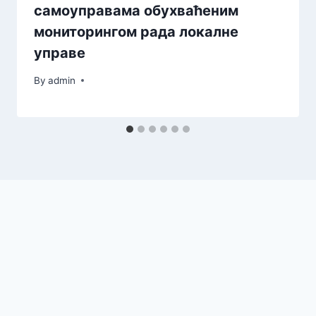
самоуправама обухваћеним
мониторингом рада локалне
управе
By
admin