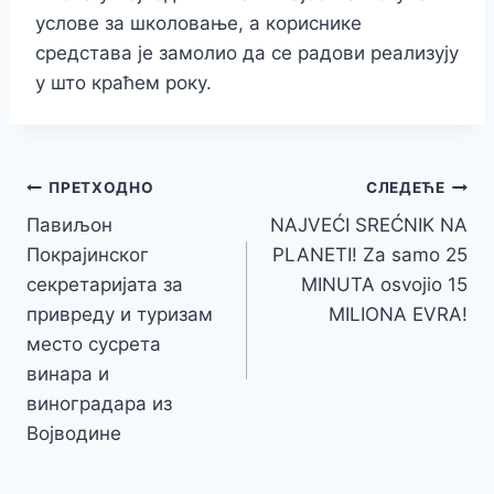
услове за школовање, а кориснике
средстава је замолио да се радови реализују
у што краћем року.
Кретање
ПРЕТХОДНО
СЛЕДЕЋЕ
Павиљон
NAJVEĆI SREĆNIK NA
чланка
Покрајинског
PLANETI! Za samo 25
секретаријата за
MINUTA osvojio 15
привреду и туризам
MILIONA EVRA!
место сусрета
винара и
виноградара из
Војводине