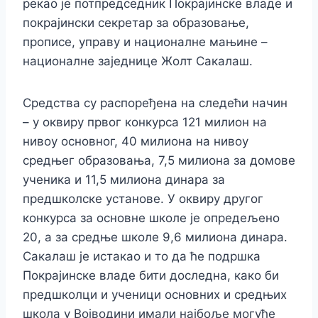
рекао је потпредседник Покрајинске владе и
покрајински секретар за образовање,
прописе, управу и националне мањине –
националне заједнице Жолт Сакалаш.
Средства су распоређена на следећи начин
– у оквиру првог конкурса 121 милион на
нивоу основног, 40 милиона на нивоу
средњег образовања, 7,5 милиона за домове
ученика и 11,5 милиона динара за
предшколске установе. У оквиру другог
конкурса за основне школе је опредељено
20, а за средње школе 9,6 милиона динара.
Сакалаш је истакао и то да ће подршка
Покрајинске владе бити доследна, како би
предшколци и ученици основних и средњих
школа у Војводини имали најбоље могуће