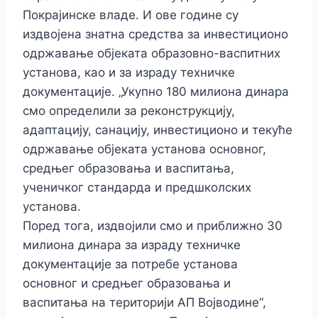
Покрајинске владе. И ове године су
издвојена знатна средства за инвестиционо
одржавање објеката образовно-васпитних
установа, као и за израду техничке
документације. „Укупно 180 милиона динара
смо определили за реконструкцију,
адаптацију, санацију, инвестиционо и текуће
одржавање објеката установа основног,
средњег образовања и васпитања,
ученичког стандарда и предшколских
установа.
Поред тога, издвојили смо и приближно 30
милиона динара за израду техничке
документације за потребе установа
основног и средњег образовања и
васпитања на територији АП Војводине“,