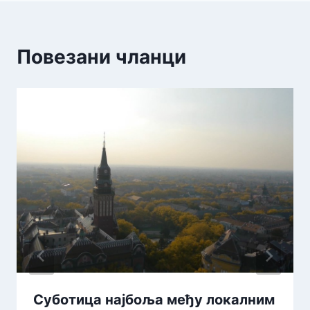
Повезани чланци
Суботица најбоља међу локалним