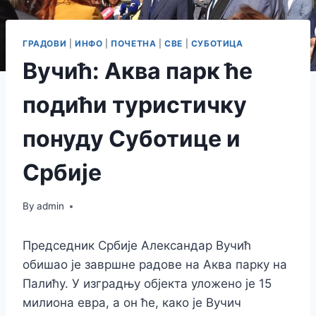
ГРАДОВИ
|
ИНФО
|
ПОЧЕТНА
|
СВЕ
|
СУБОТИЦА
Вучић: Аква парк ће
подићи туристичку
понуду Суботице и
Србије
By
admin
Председник Србије Александар Вучић
обишао је завршне радове на Аква парку на
Палићу. У изградњу објекта уложено је 15
милиона евра, а он ће, како је Вучич