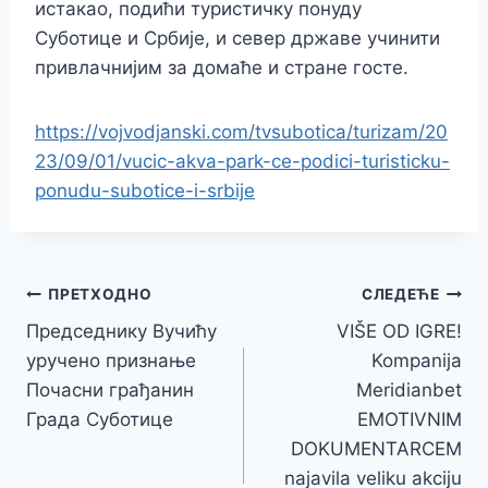
истакао, подићи туристичку понуду
Суботице и Србије, и север државе учинити
привлачнијим за домаће и стране госте.
https://vojvodjanski.com/tvsubotica/turizam/20
23/09/01/vucic-akva-park-ce-podici-turisticku-
ponudu-subotice-i-srbije
Кретање
ПРЕТХОДНО
СЛЕДЕЋЕ
Председнику Вучићу
VIŠE OD IGRE!
чланка
уручено признање
Kompanija
Почасни грађанин
Meridianbet
Града Суботице
EMOTIVNIM
DOKUMENTARCEM
najavila veliku akciju