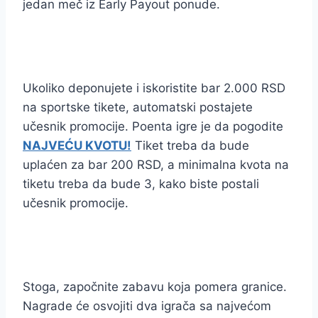
jedan meč iz Early Payout ponude.
Ukoliko deponujete i iskoristite bar 2.000 RSD
na sportske tikete, automatski postajete
učesnik promocije. Poenta igre je da pogodite
NAJVEĆU KVOTU!
Tiket treba da bude
uplaćen za bar 200 RSD, a minimalna kvota na
tiketu treba da bude 3, kako biste postali
učesnik promocije.
Stoga, započnite zabavu koja pomera granice.
Nagrade će osvojiti dva igrača sa najvećom