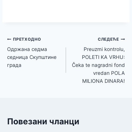
Кретање
ПРЕТХОДНО
СЛЕДЕЋЕ
Одржана седма
Preuzmi kontrolu,
чланка
седница Скупштине
POLETI KA VRHU:
града
Čeka te nagradni fond
vredan POLA
MILIONA DINARA!
Повезани чланци