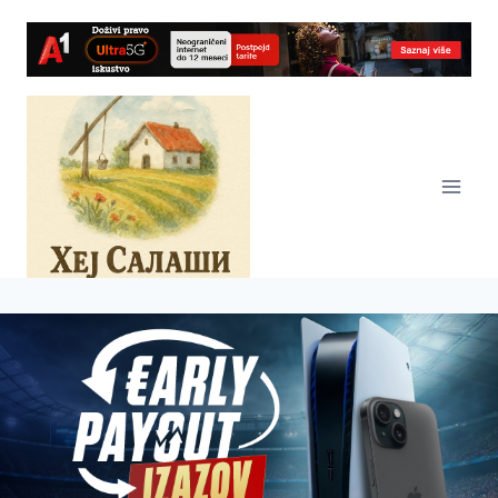
Skip
to
content