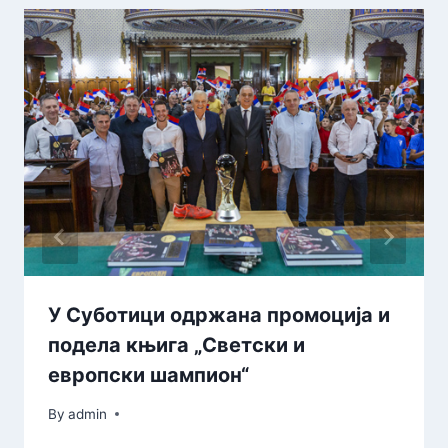
У Суботици одржана промоција и
подела књига „Светски и
европски шампион“
By
admin