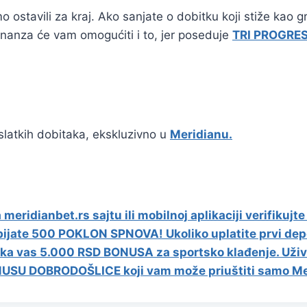
o ostavili za kraj. Ako sanjate o dobitku koji stiže kao 
nanza će vam omogućiti i to, jer poseduje
TRI PROGRE
slatkih dobitaka, ekskluzivno u
Meridianu.
 meridianbet.rs sajtu ili mobilnoj aplikaciji verifikujte
ijate 500 POKLON SPNOVA! Ukoliko uplatite prvi depo
eka vas 5.000 RSD BONUSA za sportsko klađenje. Uživ
USU DOBRODOŠLICE koji vam može priuštiti samo Me