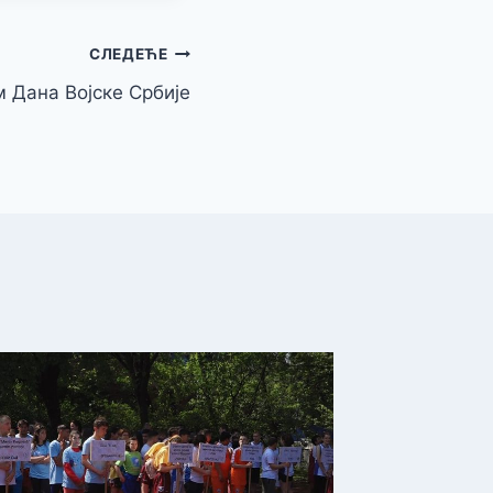
СЛЕДЕЋЕ
 Дана Војске Србије