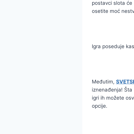
postavci slota će
osetite moć nest
Igra poseduje ka
Međutim,
SVETS
iznenađenja! Šta s
igri ih možete os
opcije.