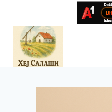
Skip
to
content