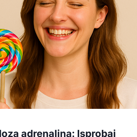
oza adrenalina: Isprobaj