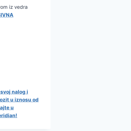
grom iz vedra
SIVNA
 svoj nalog i
zit u iznosu od
ajte u
ridian!