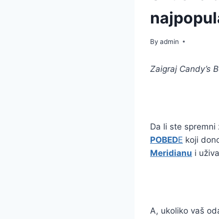
najpopula
By
admin
Zaigraj Candy’s B
Da li ste spremni
POBED
E
koji don
Meridianu
i uživa
A, ukoliko vaš od