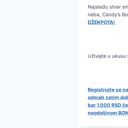
Najslađu stvar sm
neba, Candy’s Bo
DŽEKPOTA!
Uživajte u ukusu 
Registrujte se na
odmah zatim dob
bar 1.000 RSD č
neodoljivom BON