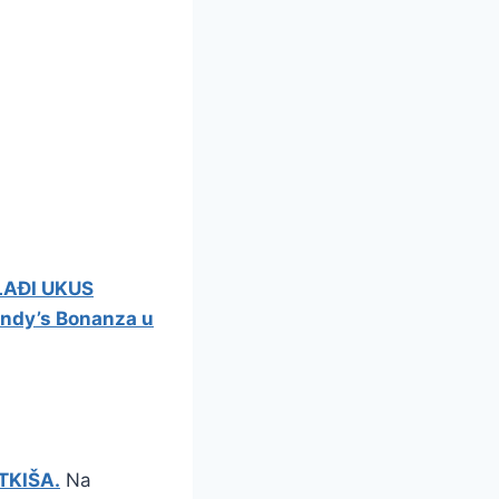
AĐI UKUS
ndy’s Bonanza u
TKIŠA.
Na