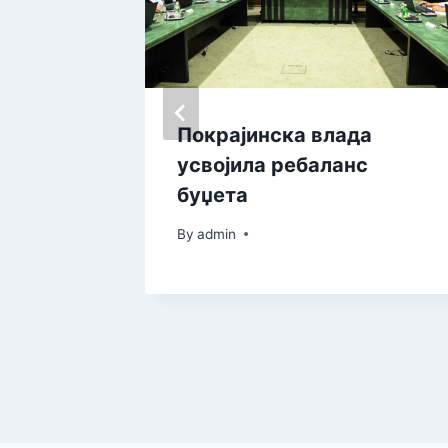
Покрајинска влада
n
усвојила ребаланс
) i
буџета
ćem
By
admin
ine