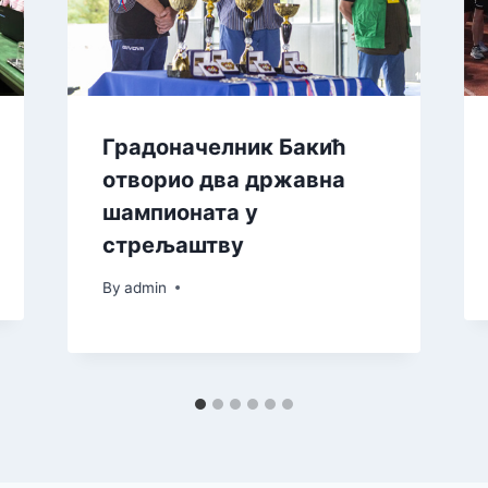
Градоначелник Бакић
отворио два државна
шампионата у
стрељаштву
By
admin