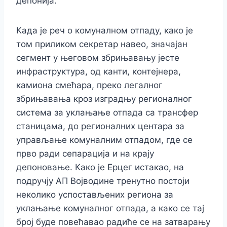
депонија.
Када је реч о комуналном отпаду, како је
том приликом секретар навео, значајан
сегмент у његовом збрињавању јесте
инфраструктура, од канти, контејнера,
камиона смећара, преко легалног
збрињавања кроз изградњу регионалног
система за уклањање отпада са трансфер
станицама, до регионалних центара за
управљање комуналним отпадом, где се
прво ради сепарација и на крају
депоновање. Како је Ерцег истакао, на
подручју АП Војводине тренутно постоји
неколико успостављених региона за
уклањање комуналног отпада, а како се тај
број буде повећавао радиће се на затварању