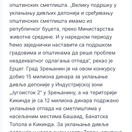
општинских сметлишта. „Велику подршку у
уклањању дивљих депонија и сређивању
општинских сметлишта имамо из
републичког буџета, преко Министарства
животне средине. И у наредном периоду
ћемо заједнички наставити са подршком
градовима и општинама да реше проблем
неадекватног одлагања отпада“, рекао је
Ерцег. Град Зрењанин је на овом конкурсу
добио 15 милиона динара за уклањање
дивље депоније у Индустријској зони
„Југоисток 2“ у Зрењанину, а на територији
Кикинде је са 12 милиона динара подржано
уклањање отпада на сметлиштима у
насељеним местима Башаид, Банатска
Топола и Кикинда. За уклањање дивље