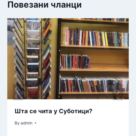
Повезани чланци
Шта се чита у Суботици?
By
admin