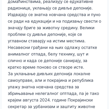
домаћинствима, реализују се едукативне
радионице, уклањају се дивље депоније.
Издвајају се знатна новчана средства и пуно
се ради на едукацији и на подизању свести о
значају бриге за животну средину. Велики
проблем су дивље депоније, које се
углавном ставарју на истим местима.
Несавесни грађани на њих одлажу остатке
анималног отпада, белу технику, шут и
слично и када се депоније санирају, за
кратко време поново се створе исте.
За уклањање дивљих депонија локалне
самоуправе, али и покрајина и република
улажу знатна новчана средства за
збрињавање нелегалног оптпада, па је тако
крајем августа 2024. године Покрајински
секретар за урбанизам и заштиту животне