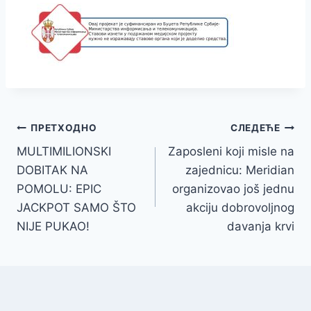
Кретање
ПРЕТХОДНО
СЛЕДЕЋЕ
MULTIMILIONSKI
Zaposleni koji misle na
чланка
DOBITAK NA
zajednicu: Meridian
POMOLU: EPIC
organizovao još jednu
JACKPOT SAMO ŠTO
akciju dobrovoljnog
NIJE PUKAO!
davanja krvi