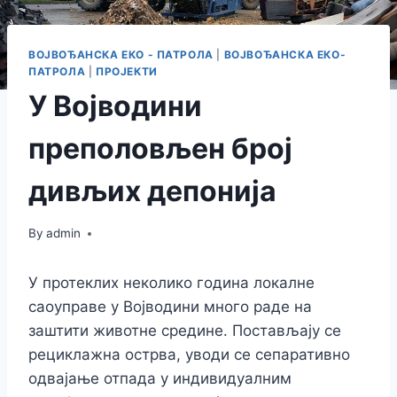
ВОЈВОЂАНСКА ЕКО - ПАТРОЛА
|
ВОЈВОЂАНСКА ЕКО-
ПАТРОЛА
|
ПРОЈЕКТИ
У Војводини
преполовљен број
дивљих депонија
By
admin
У протеклих неколико година локалне
саоуправе у Војводини много раде на
заштити животне средине. Постављају се
рециклажна острва, уводи се сепаративно
одвајање отпада у индивидуалним