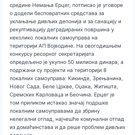
средине Немања Ерцег, потписао је уговоре
о додели бесповратних средстава за
уклањање дивљих депонија и за санацију и
рекултивацију деградираних површина у
неколико локалних самоуправа на
територији АП Војводине. На овогодишњем
конкурсу ресорног секретаријата
опредељено је укупно 50 милиона динара, а
подржани су пројекти на територији 8
локалних самоуправа: Кикинде, Зрењанина,
Новог Сада, Беле Цркве, Оџака, Житишта,
Сремских Карловаца и Беочина. Ерцег је
том приликом истакао значај подршке
локалним самоуправама да збрину
нелегални отпад, најчешће комунални отпад
из домаћинстава и да реше проблем дивљих