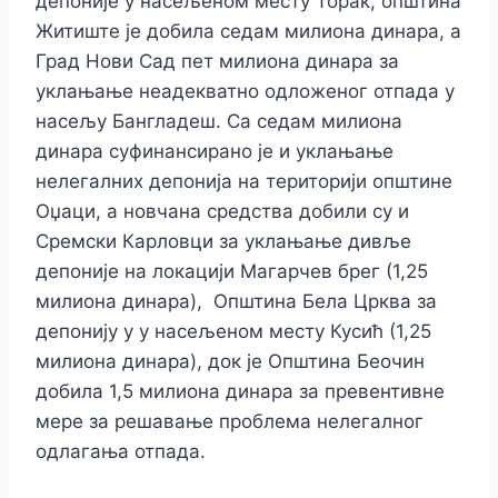
депоније у насељеном месту Торак, општина
Житиште је добила седам милиона динара, а
Град Нови Сад пет милиона динара за
уклањање неадекватно одложеног отпада у
насељу Бангладеш. Са седам милиона
динара суфинансирано је и уклањање
нелегалних депонија на територији општине
Оџаци, а новчана средства добили су и
Сремски Карловци за уклањање дивље
депоније на локацији Магарчев брег (1,25
милиона динара), Општина Бела Црква за
депонију у у насељеном месту Кусић (1,25
милиона динара), док је Општина Беочин
добила 1,5 милиона динара за превентивне
мере за решавање проблема нелегалног
одлагања отпада.