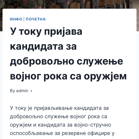
ИНФО
|
ПОЧЕТНА
У току пријава
кандидата за
добровољно служење
војног рока са оружјем
By
admin
У току је пријављивање кандидата за
добровољно служење војног рока са
оружјем и кандидата за војно-стручно
оспособљавање за резервне официре у