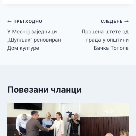
Кретање
ПРЕТХОДНО
СЛЕДЕЋЕ
У Месној заједници
Процена штете од
чланка
„Шупљак“ реновиран
града у општини
Дом културе
Бачка Топола
Повезани чланци