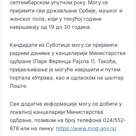
септембарском упутном року. Могу се
пријавити сви држављани Србије, мушког и
женског пола, који у текућој години
навршавају од 19 до 30 година.
Кандидати из Суботице могу се пријавити
радним данима у канцеларији Министарства
одбране (Парк Ференца Рајхла 1). Такође,
пријављивање је могуће извршити и путем
портала еУправа, као и одласком на шалтер
Поште.
Све додатне информације могу се добити у
локалној канцеларији Министарства
одбране, позивом на број телефона 024/552-
878 или на линку:
https://www.mod.gov.rs/