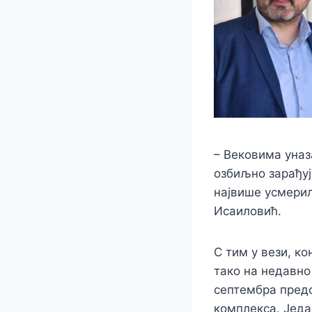
– Вековима уназ
озбиљно зарађуј
највише усмерил
Исаиловић.
С тим у вези, к
тако на недавн
септембра предс
комплекса. Једа