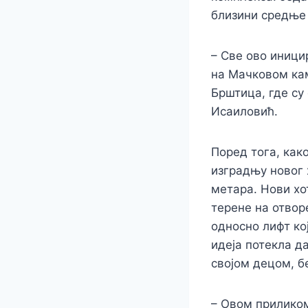
близини средње
– Све ово иницир
на Мачковом кам
Брштица, где су
Исаиловић.
Поред тога, как
изградњу новог 
метара. Нови хо
терене на отвор
односно лифт ко
идеја потекла д
својом децом, б
– Овом приликом