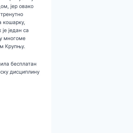
ом, јер овако
 тренутно
а кошарку,
 је један са
 у многоме
ом Крупњу.
дила бесплатан
тску дисциплину