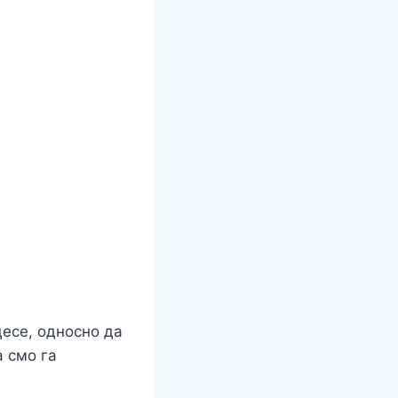
есе, односно да
а смо га