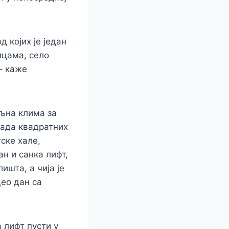
д којих је један
ицама, село
– каже
ољна клима за
љада квадратних
ске хале,
н и санка лифт,
ишта, а чија је
ео дан са
 лифт пусти у