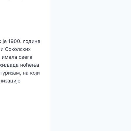
 је 1900. године
 и Соколских
а имала свега
0 хиљада ноћења
туризам, на који
низације