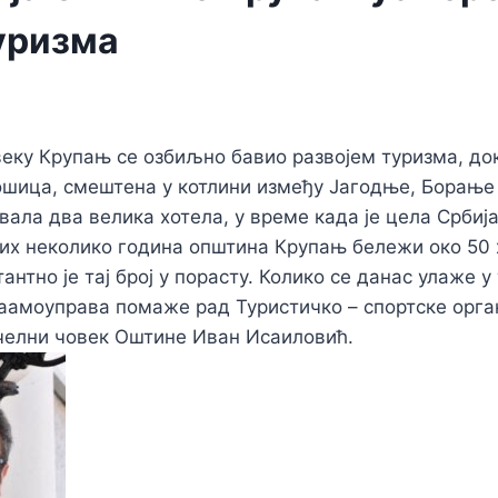
туризма
еку Крупањ се озбиљно бавио развојем туризма, док
шица, смештена у котлини између Јагодње, Борање
вала два велика хотела, у време када је цела Србиј
лих неколико година општина Крупањ бележи око 5
нтно је тај број у порасту. Колико се данас улаже у 
аамоуправа помаже рад Туристичко – спортске орга
 челни човек Оштине Иван Исаиловић.