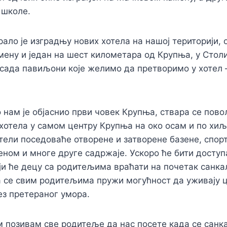
 школе.
ало је изградњу нових хотела на нашој територији, о
ену и један на шест километара од Крупња, у Стол
 сада павиљони које желимо да претворимо у хотел 
о нам је објаснио први човек Крупња, ствара се пов
хотела у самом центру Крупња на око осам и по хи
тели поседоваће отворене и затворене базене, спорт
еном и многе друге садржаје. Ускоро ће бити доступа
ји ће децу са родитељима враћати на почетак санкал
а се свим родитељима пружи могућност да уживају ц
ез претераног умора.
 позивам све родитеље да нас посете када се санка