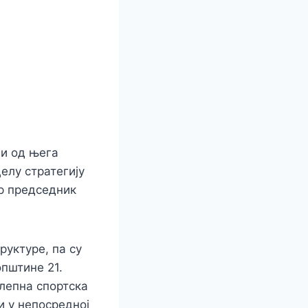
 и од њега
елу стратегију
ор председник
руктуре, па су
пштине 21.
лепна спортска
и у непосредној