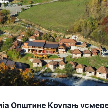
ија Oпштине Крупањ усмере