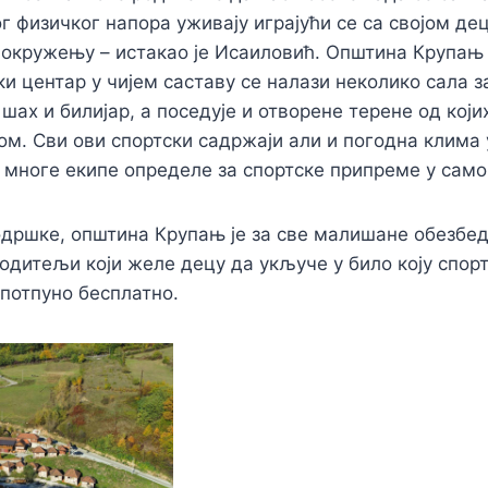
г физичког напора уживају играјући се са својом дец
окружењу – истакао је Исаиловић. Општина Крупањ
ки центар у чијем саставу се налази неколико сала з
 шах и билијар, а поседује и отворене терене од којих
м. Сви ови спортски садржаји али и погодна клима
 многе екипе определе за спортске припреме у сам
одршке, општина Крупањ је за све малишане обезбе
родитељи који желе децу да укључе у било коју спор
 потпуно бесплатно.