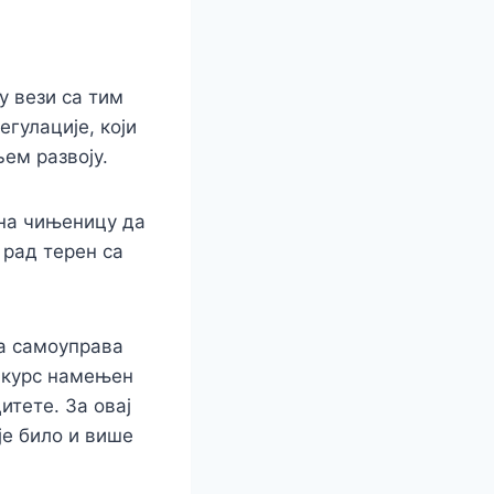
у вези са тим
гулације, који
љем развоју.
 на чињеницу да
 рад терен са
на самоуправа
онкурс намењен
тете. За овај
је било и више