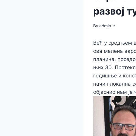
развој 
By
admin
Већ у средњем в
ова малена варо
планина, поседо
њих 30. Протек
годишње и конста
начин локална с
објаснио нам је