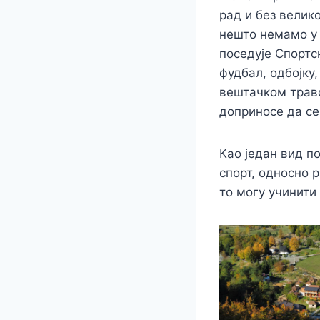
рад и без велико
нешто немамо у 
поседује Спортс
фудбал, одбојку,
вештачком траво
доприносе да се
Као један вид п
спорт, односно 
то могу учинити