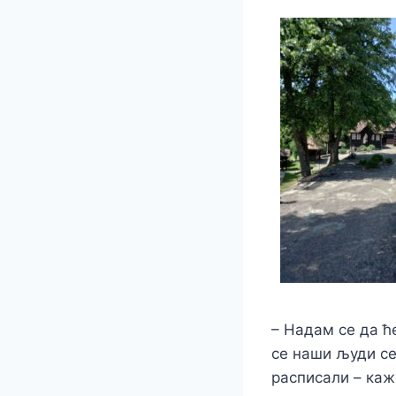
– Надам се да ћ
се наши људи се
расписали – к