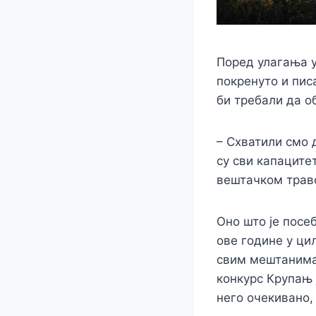
Поред улагања у 
покренуто и пис
би требали да о
– Схватили смо 
су сви капаците
вештачком трав
Оно што је посе
ове године у ци
свим мештанима 
конкурс Крупањ 
него очекивано, 