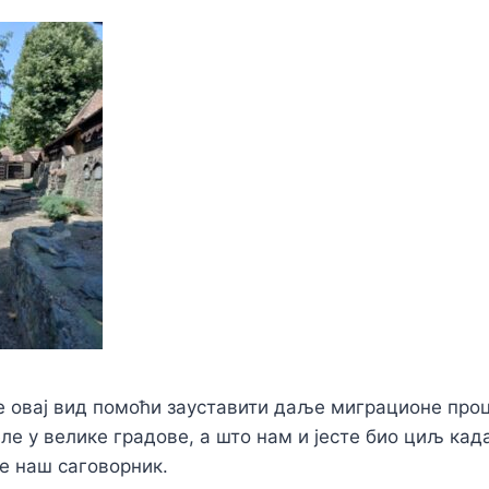
е овај вид помоћи зауставити даље миграционе проц
ле у велике градове, а што нам и јесте био циљ кад
аже наш саговорник.