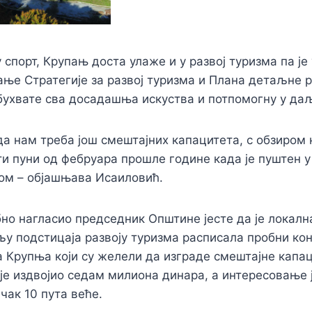
спорт, Крупањ доста улаже и у развој туризма па је 
ање Стратегије за развој туризма и Плана детаљне ре
бухвате сва досадашња искуства и потпомогну у да
да нам треба још смештајних капацитета, с обзиром
ти пуни од фебруара прошле године када је пуштен у
ом – објашњава Исаиловић.
бно нагласио председник Општине јесте да је локал
љу подстицаја развоју туризма расписала пробни к
Крупња који су желели да изграде смештајне капаци
је издвојио седам милиона динара, а интересовање 
чак 10 пута веће.