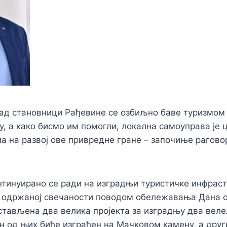
ад становници Рађевине се озбиљно баве туризмом
у, а како бисмо им помогли, локална самоуправа је ц
а на развој ове привредне гране – започиње рагов
онтинуирано се ради на изградњи туристичке инфраст
о одржаној свечаности поводом обележавања Дана о
тављена два велика пројекта за изградњу два веле
н од њих биће изграђен на Мачковом камену, а друг